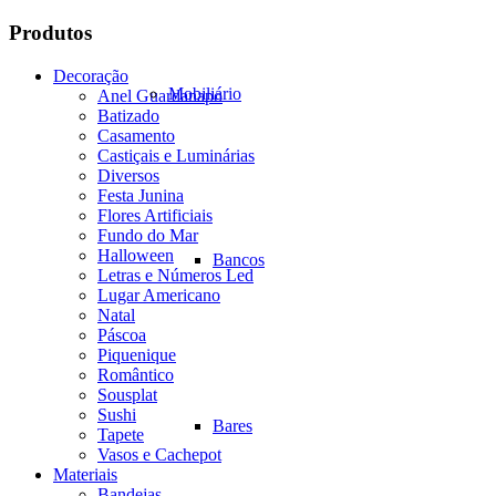
Banquete
Vidro
Produtos
Pé
Ferro
Decoração
Preto
Mobiliário
Anel Guardanapo
quantidade
Batizado
Casamento
Castiçais e Luminárias
Diversos
Festa Junina
Flores Artificiais
Fundo do Mar
Halloween
Bancos
Letras e Números Led
Lugar Americano
Natal
Páscoa
Piquenique
Romântico
Sousplat
Sushi
Bares
Tapete
Vasos e Cachepot
Materiais
Bandejas