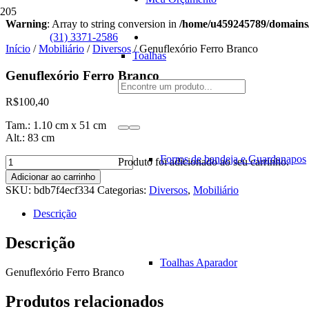
Warning
: Array to string conversion in
/home/u459245789/domains/
(31) 3371-2586
Início
/
Mobiliário
/
Diversos
/ Genuflexório Ferro Branco
Toalhas
Genuflexório Ferro Branco
R$
100,40
Tam.: 1.10 cm x 51 cm
Alt.: 83 cm
Forros de bandeja e Guardanapos
Genuflexório
Produto
foi adicionado ao seu carrinho.
Ferro
Adicionar ao carrinho
Branco
SKU:
bdb7f4ecf334
Categorias:
Diversos
,
Mobiliário
quantidade
Descrição
Descrição
Toalhas Aparador
Genuflexório Ferro Branco
Produtos relacionados