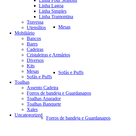
Linha Four Seasons
Linha Lagoa
Linha Simples
Linha Tramontina
Travessa
Mesas
Utensílios
Mobiliário
Bancos
Bares
Cadeiras
Cristaleiras e Armários
Diversos
Kits
Mesas
Sofás e Puffs
Sofás e Puffs
Toalhas
Assento Cadeira
Forros de bandeja e Guardanapos
Toalhas Aparador
Toalhas Banquete
Xales
Uncategorized
Forros de bandeja e Guardanapos