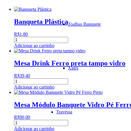
Banqueta Plástica
Toalhas Banquete
R$
1,80
Banqueta
Plástica
Adicionar ao carrinho
quantidade
Mesa Drink Ferro preta tampo vidro
Xales
R$
39,40
Mesa
Drink
Adicionar ao carrinho
Ferro
preta
tampo
Mesa Módulo Banquete Vidro Pé Ferr
vidro
Travessa
quantidade
R$
90,00
Mesa
Módulo
Adicionar ao carrinho