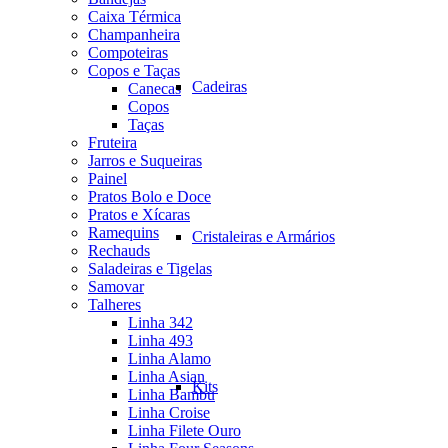
Caixa Térmica
Champanheira
Compoteiras
Copos e Taças
Cadeiras
Canecas
Copos
Taças
Fruteira
Jarros e Suqueiras
Painel
Pratos Bolo e Doce
Pratos e Xícaras
Ramequins
Cristaleiras e Armários
Rechauds
Saladeiras e Tigelas
Samovar
Talheres
Linha 342
Linha 493
Linha Alamo
Linha Asian
Kits
Linha Bambu
Linha Croise
Linha Filete Ouro