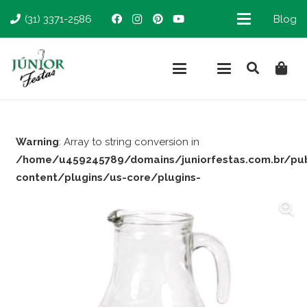
(31) 3371-2586
Blog
Warning
: Array to string conversion in
/home/u459245789/domains/juniorfestas.com.br/pu
content/plugins/us-core/plugins-
support/woocommerce.php
on line
66