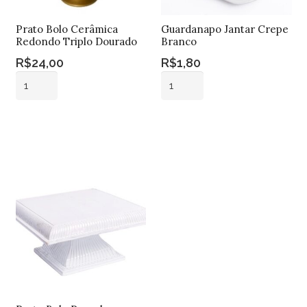
Prato Bolo Cerâmica
Guardanapo Jantar Crepe
Redondo Triplo Dourado
Branco
R$
24,00
R$
1,80
Prato
Guardanapo
Bolo
Jantar
Cerâmica
Crepe
Adicionar ao
Adicionar ao
Redondo
Branco
carrinho
carrinho
Triplo
quantidade
Dourado
quantidade