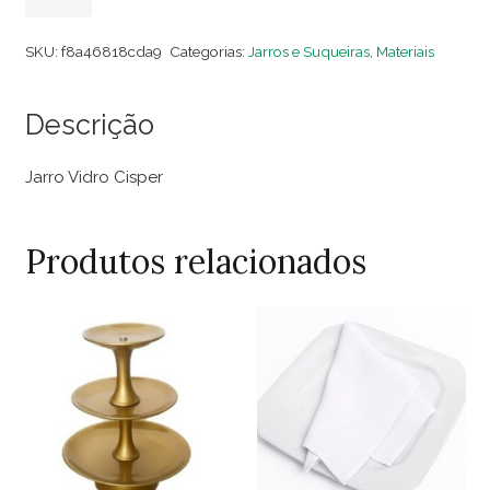
Vidro
Cisper
SKU:
f8a46818cda9
Categorias:
Jarros e Suqueiras
,
Materiais
quantidade
Descrição
Jarro Vidro Cisper
Produtos relacionados