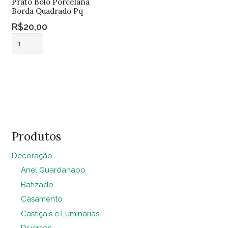
Prato Bolo Porcelana
Borda Quadrado Pq
R$
20,00
Prato
Bolo
Porcelana
Adicionar ao
Borda
carrinho
Quadrado
Pq
quantidade
Produtos
Decoração
Anel Guardanapo
Batizado
Casamento
Castiçais e Luminárias