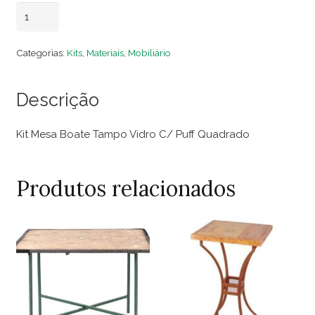
Kit
Adicionar ao carrinho
Mesa
Boate
Categorias:
Kits
,
Materiais
,
Mobiliário
Tampo
Vidro
Descrição
C/
Puff
Kit Mesa Boate Tampo Vidro C/ Puff Quadrado
Quadrado
quantidade
Produtos relacionados