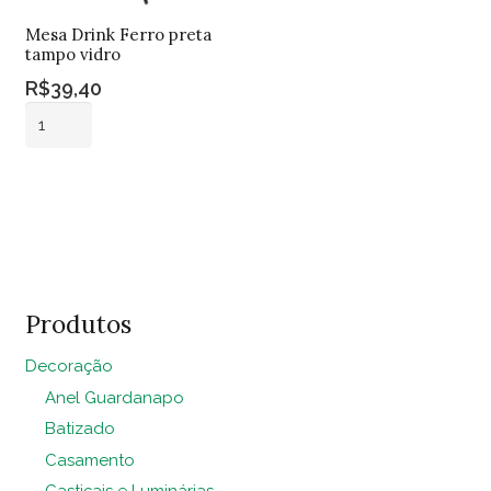
Mesa Drink Ferro preta
tampo vidro
R$
39,40
Mesa
Drink
Ferro
Adicionar ao
preta
carrinho
tampo
vidro
quantidade
Produtos
Decoração
Anel Guardanapo
Batizado
Casamento