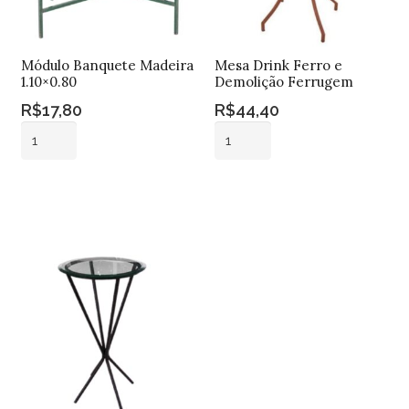
Módulo Banquete Madeira
Mesa Drink Ferro e
1.10×0.80
Demolição Ferrugem
R$
17,80
R$
44,40
Módulo
Mesa
Banquete
Drink
Madeira
Ferro
Adicionar ao
Adicionar ao
1.10x0.80
e
carrinho
carrinho
quantidade
Demolição
Ferrugem
quantidade