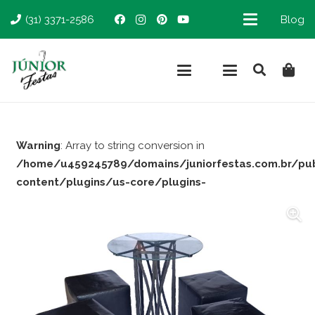
(31) 3371-2586
Blog
Warning
: Array to string conversion in
/home/u459245789/domains/juniorfestas.com.br/pu
content/plugins/us-core/plugins-
support/woocommerce.php
on line
66