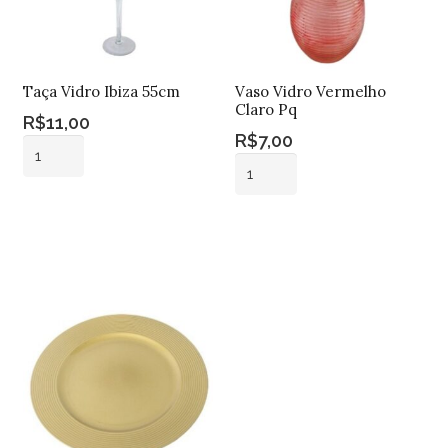
Taça Vidro Ibiza 55cm
Vaso Vidro Vermelho
Claro Pq
R$
11,00
R$
7,00
Taça
Vaso
Vidro
Vidro
Ibiza
Adicionar ao
Vermelho
55cm
carrinho
Adicionar ao
Claro
carrinho
quantidade
Pq
quantidade