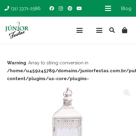
(31) 3371-2586
Blog
Warning
: Array to string conversion in
/home/u459245789/domains/juniorfestas.com.br/pu
content/plugins/us-core/plugins-
support/woocommerce.php
on line
66