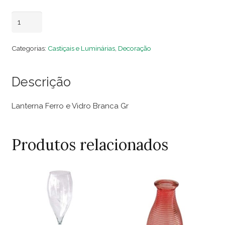
Lanterna
Adicionar ao carrinho
Ferro
e
Categorias:
Castiçais e Luminárias
,
Decoração
Vidro
Branca
Descrição
Gr
quantidade
Lanterna Ferro e Vidro Branca Gr
Produtos relacionados