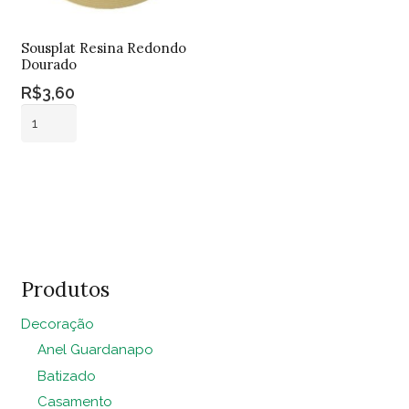
Sousplat Resina Redondo
Dourado
R$
3,60
Sousplat
Resina
Redondo
Adicionar ao
Dourado
carrinho
quantidade
Produtos
Decoração
Anel Guardanapo
Batizado
Casamento