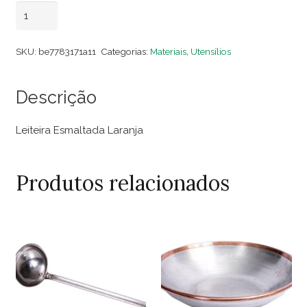
Leiteira
Adicionar ao carrinho
Esmaltada
Laranja
SKU:
be7783171a11
Categorias:
Materiais
,
Utensílios
quantidade
Descrição
Leiteira Esmaltada Laranja
Produtos relacionados