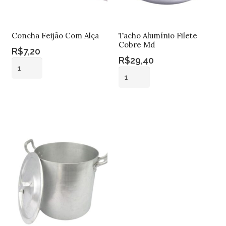
Concha Feijão Com Alça
Tacho Alumínio Filete
Cobre Md
R$
7,20
R$
29,40
Concha
Tacho
Feijão
Alumínio
Com
Adicionar ao
Filete
Alça
carrinho
Adicionar ao
Cobre
carrinho
quantidade
Md
quantidade