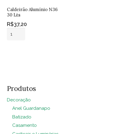
Caldeirão Alumínio N36
30 Lts
R$
37,20
Caldeirão
Alumínio
N36
Adicionar ao
30
carrinho
Lts
quantidade
Produtos
Decoração
Anel Guardanapo
Batizado
Casamento
Castiçais e Luminárias