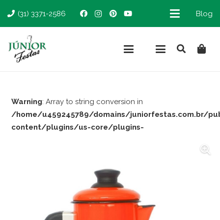
(31) 3371-2586
Blog
Warning
: Array to string conversion in
/home/u459245789/domains/juniorfestas.com.br/pu
content/plugins/us-core/plugins-
support/woocommerce.php
on line
66