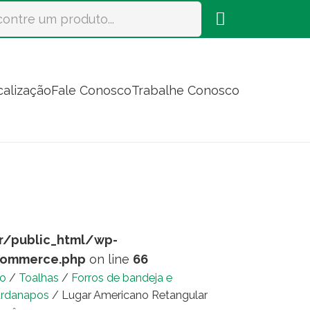
calização
Fale Conosco
Trabalhe Conosco
r/public_html/wp-
commerce.php
on line
66
io
/
Toalhas
/
Forros de bandeja e
rdanapos
/ Lugar Americano Retangular