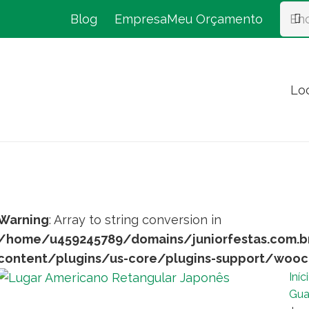
Blog
Empresa
Meu Orçamento
Lo
Warning
: Array to string conversion in
/home/u459245789/domains/juniorfestas.com.b
content/plugins/us-core/plugins-support/woo
Iníc
Gua