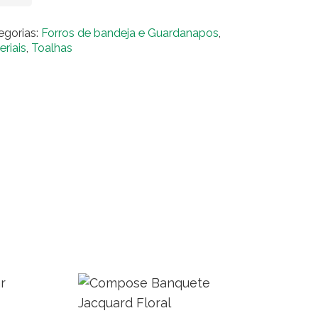
angular
egorias:
Forros de bandeja e Guardanapos
,
ponês
eriais
,
Toalhas
ntidade