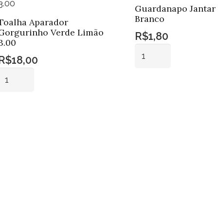
Guardanapo Jantar
Branco
Toalha Aparador
Gorgurinho Verde Limão
R$
1,80
3.00
Guardanapo
R$
18,00
Jantar
Toalha
Crepe
Aparador
Adicionar ao
Branco
carrinho
Gorgurinho
quantidade
Adicionar ao
Verde
carrinho
Limão
3.00
quantidade