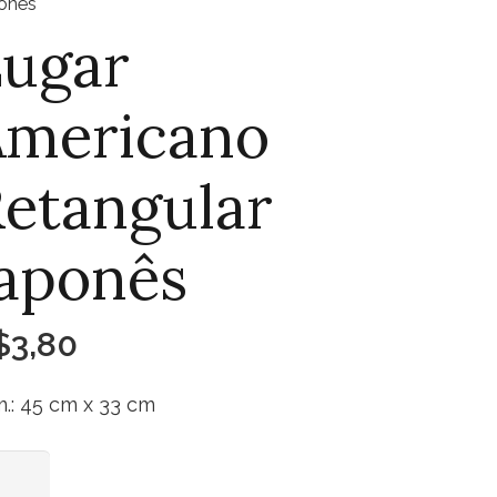
onês
Lugar
Americano
etangular
aponês
$
3,80
.: 45 cm x 33 cm
ar
Adicionar ao carrinho
ericano