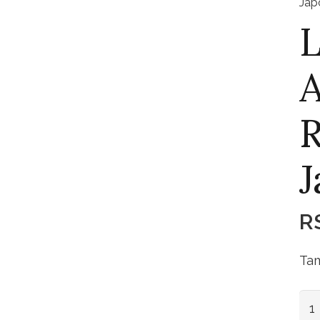
Jap
R
J
R
Tam
Lug
Am