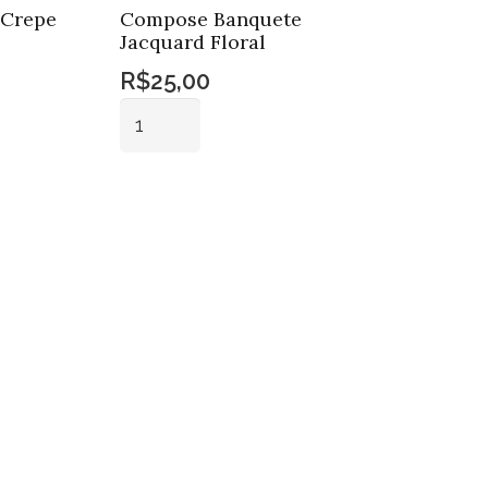
 Crepe
Compose Banquete
Jacquard Floral
R$
25,00
Compose
Banquete
Jacquard
Adicionar ao
Floral
carrinho
quantidade