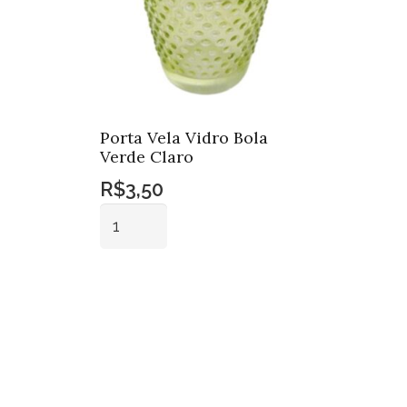
Porta Vela Vidro Bola
Verde Claro
R$
3,50
Porta
Vela
Vidro
Adicionar ao
Bola
carrinho
Verde
Claro
quantidade