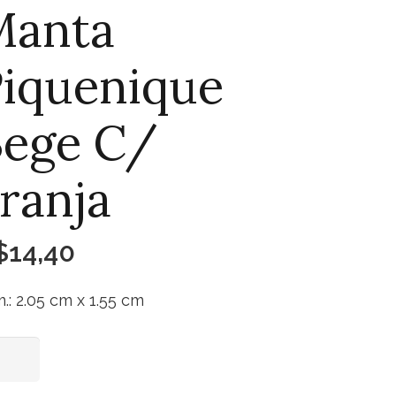
Manta
iquenique
Bege C/
ranja
$
14,40
.: 2.05 cm x 1.55 cm
nta
Adicionar ao carrinho
uenique