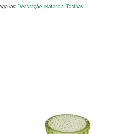
ge
egorias:
Decoração
,
Materiais
,
Toalhas
nja
ntidade