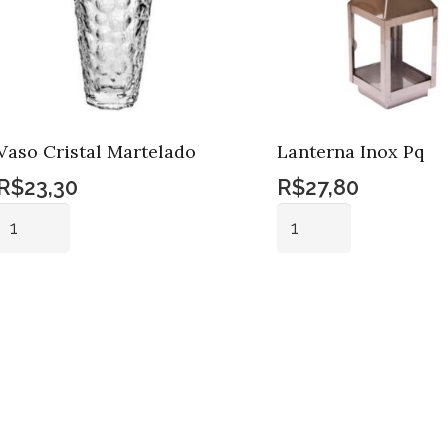
Vaso Cristal Martelado
Lanterna Inox Pq
R$
23,30
R$
27,80
Vaso
Lanterna
Cristal
Inox
Martelado
Pq
Adicionar ao
Adicionar ao
quantidade
quantidade
carrinho
carrinho