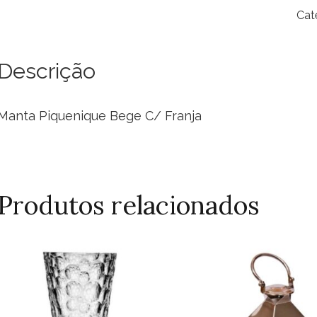
Be
Cat
C/
Fra
qua
Descrição
Manta Piquenique Bege C/ Franja
Produtos relacionados