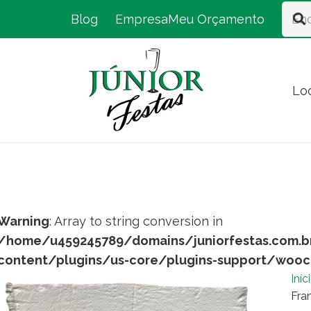
Blog
Empresa
Meu Orçamento
Lo
Warning
: Array to string conversion in
/home/u459245789/domains/juniorfestas.com.b
content/plugins/us-core/plugins-support/woo
Iníc
Fra