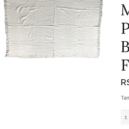
P
F
R
Tam
Ma
Piq