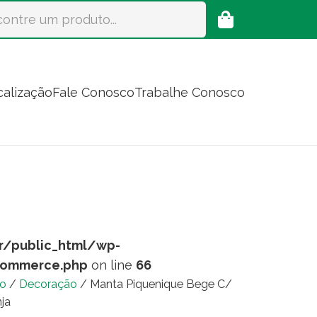
calização
Fale Conosco
Trabalhe Conosco
r/public_html/wp-
commerce.php
on line
66
io
/
Decoração
/ Manta Piquenique Bege C/
nja