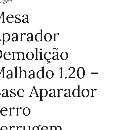
rugem
Mesa
Aparador
Demolição
alhado 1.20 –
ase Aparador
erro
Ferrugem