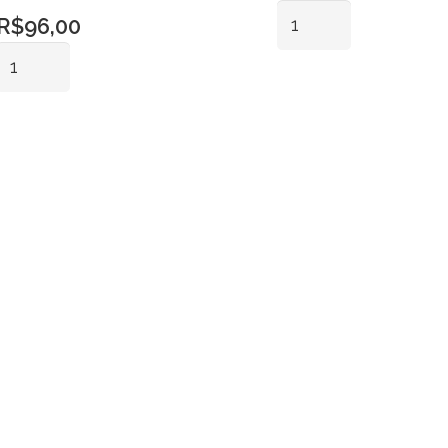
Cadeira
R$
96,00
Ghost
Mesa
Cristal
Demolição
Adicionar ao
quantidade
Malhado
carrinho
Adicionar ao
Banquete
carrinho
1.00x1.50
-
Pé
Madeira
Zebra
em
X
quantidade