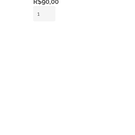
R$
90,00
Ombrelone
Branco
3
Adicionar ao
Metros
carrinho
quantidade