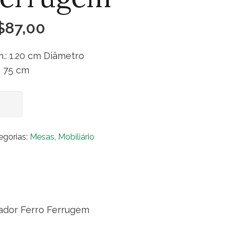
$
87,00
.: 1.20 cm Diâmetro
.: 75 cm
sa
Adicionar ao carrinho
rador
molição
egorias:
Mesas
,
Mobiliário
lhado
0
se
rador
ador Ferro Ferrugem
ro
rrugem