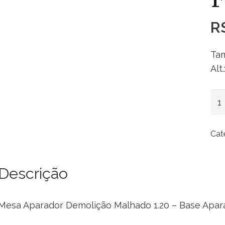
R
Tam
Alt
Me
Apa
De
Cat
Ma
1.2
–
Descrição
Ba
Apa
Mesa Aparador Demolição Malhado 1.20 – Base Apar
Fer
Fe