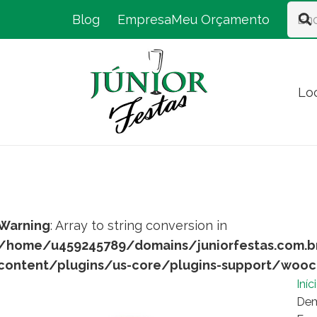
Blog
Empresa
Meu Orçamento
Lo
Warning
: Array to string conversion in
/home/u459245789/domains/juniorfestas.com.b
content/plugins/us-core/plugins-support/woo
Iníc
Dem