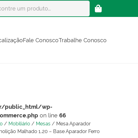
calização
Fale Conosco
Trabalhe Conosco
r/public_html/wp-
commerce.php
on line
66
io
/
Mobiliário
/
Mesas
/ Mesa Aparador
olição Malhado 1.20 – Base Aparador Ferro