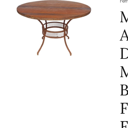
Fer
M
B
F