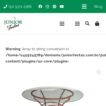
(31) 3371-2586
Blog
Warning
: Array to string conversion in
/home/u459245789/domains/juniorfestas.com.br/pu
content/plugins/us-core/plugins-
support/woocommerce.php
on line
66