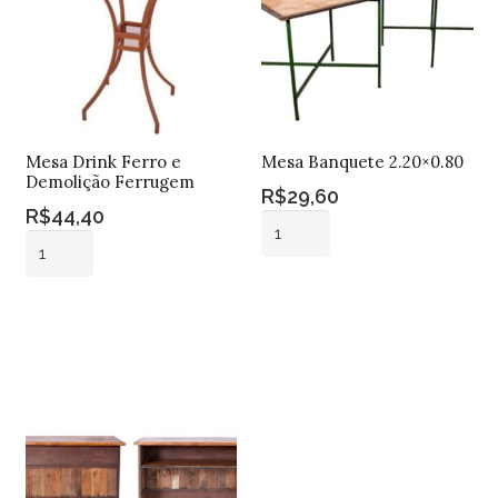
Mesa Drink Ferro e
Mesa Banquete 2.20×0.80
Demolição Ferrugem
R$
29,60
R$
44,40
Mesa
Mesa
Banquete
Drink
2.20x0.80
Adicionar ao
Ferro
quantidade
Adicionar ao
carrinho
e
carrinho
Demolição
Ferrugem
quantidade