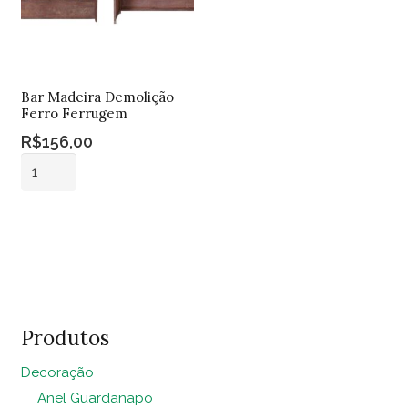
Bar Madeira Demolição
Ferro Ferrugem
R$
156,00
Bar
Madeira
Demolição
Adicionar ao
Ferro
carrinho
Ferrugem
quantidade
Produtos
Decoração
Anel Guardanapo