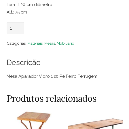
Tam.: 1.20 cm diâmetro
Alt.: 75 cm
Mesa
Adicionar ao carrinho
Aparador
Vidro
Categorias:
Materiais
,
Mesas
,
Mobiliário
1.20
Pé
Descrição
Ferro
Ferrugem
Mesa Aparador Vidro 1.20 Pé Ferro Ferrugem
quantidade
Produtos relacionados