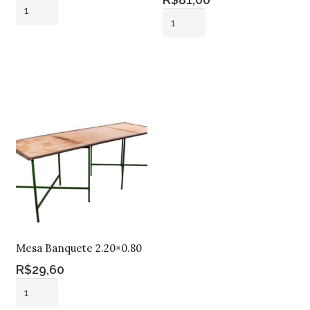
Banco
Kit
Drink
Mesa
Preto
Adicionar ao
Boate
quantidade
carrinho
Adicionar ao
Tampo
carrinho
Vidro
quantidade
Mesa Banquete 2.20×0.80
R$
29,60
Mesa
Banquete