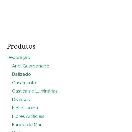
2.20x0.80
Adicionar ao
quantidade
carrinho
Produtos
Decoração
Anel Guardanapo
Batizado
Casamento
Castiçais e Luminárias
Diversos
Festa Junina
Flores Artificiais
Fundo do Mar