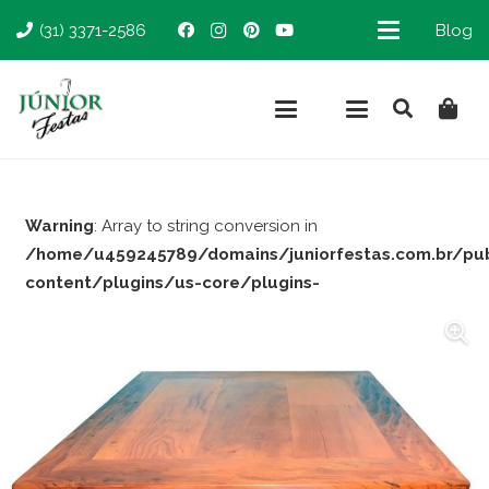
(31) 3371-2586
Blog
Warning
: Array to string conversion in
/home/u459245789/domains/juniorfestas.com.br/pu
content/plugins/us-core/plugins-
support/woocommerce.php
on line
66