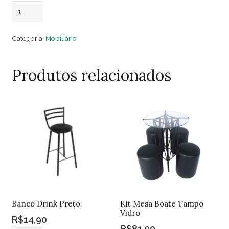
Mesa
Adicionar ao carrinho
Centro
Madeira
Categoria:
Mobiliário
Tartaruga
quantidade
Produtos relacionados
Banco Drink Preto
Kit Mesa Boate Tampo
Vidro
R$
14,90
R$
81,00