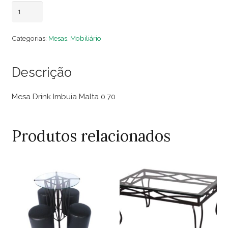
Mesa
Adicionar ao carrinho
Drink
Imbuia
Categorias:
Mesas
,
Mobiliário
Malta
0.70
Descrição
quantidade
Mesa Drink Imbuia Malta 0.70
Produtos relacionados