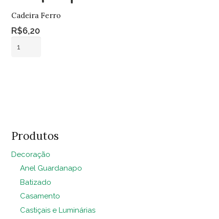
Cadeira Ferro
R$
6,20
Cadeira
Ferro
quantidade
Adicionar ao
carrinho
Produtos
Decoração
Anel Guardanapo
Batizado
Casamento
Castiçais e Luminárias