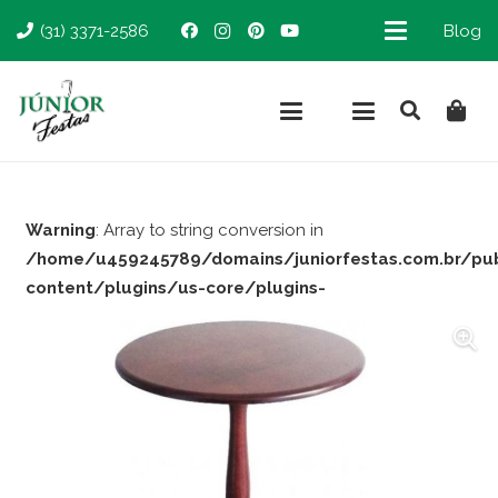
(31) 3371-2586
Blog
Warning
: Array to string conversion in
/home/u459245789/domains/juniorfestas.com.br/pu
content/plugins/us-core/plugins-
support/woocommerce.php
on line
66