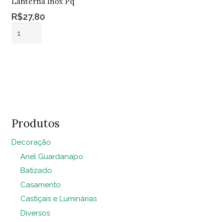
Lanterna Inox Pq
R$
27,80
Lanterna
Inox
Pq
Adicionar ao
quantidade
carrinho
Produtos
Decoração
Anel Guardanapo
Batizado
Casamento
Castiçais e Luminárias
Diversos