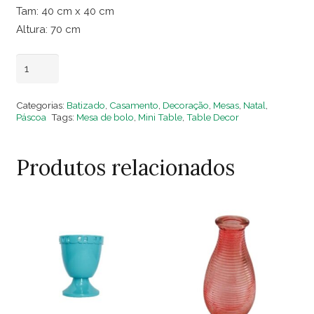
Tam: 40 cm x 40 cm
Altura: 70 cm
Mesa
Adicionar ao carrinho
Torcida
Quadrada
Categorias:
Batizado
,
Casamento
,
Decoração
,
Mesas
,
Natal
,
Metal
Páscoa
Tags:
Mesa de bolo
,
Mini Table
,
Table Decor
Dourada
Gr
Produtos relacionados
quantidade