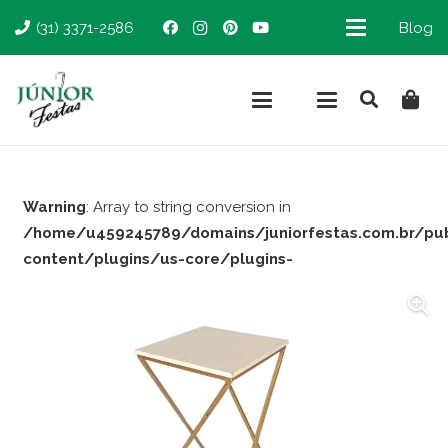
(31) 3371-2586
Blog
Warning
: Array to string conversion in
/home/u459245789/domains/juniorfestas.com.br/pu
content/plugins/us-core/plugins-
support/woocommerce.php
on line
66