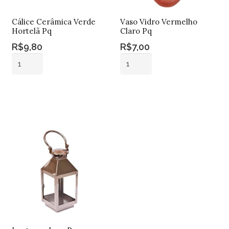
Cálice Cerâmica Verde
Vaso Vidro Vermelho
Hortelã Pq
Claro Pq
R$
9,80
R$
7,00
Cálice
Vaso
Cerâmica
Vidro
Verde
Vermelho
Adicionar ao
Adicionar ao
Hortelã
Claro
carrinho
carrinho
Pq
Pq
quantidade
quantidade