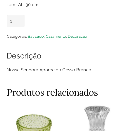
Tam.: Alt. 30 cm
Nossa
Adicionar ao carrinho
Senhora
Aparecida
Categorias:
Batizado
,
Casamento
,
Decoração
Gesso
Branca
Descrição
quantidade
Nossa Senhora Aparecida Gesso Branca
Produtos relacionados