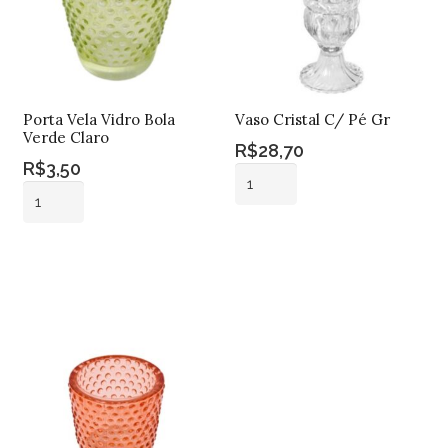
Porta Vela Vidro Bola
Vaso Cristal C/ Pé Gr
Verde Claro
R$
28,70
R$
3,50
Vaso
Porta
Cristal
Vela
C/
Adicionar ao
Vidro
Pé
Adicionar ao
carrinho
Bola
carrinho
Gr
Verde
quantidade
Claro
quantidade