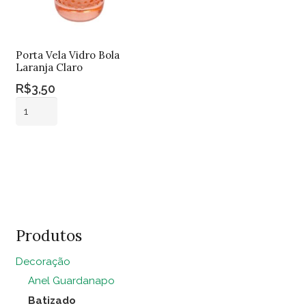
Porta Vela Vidro Bola
Laranja Claro
R$
3,50
Porta
Vela
Vidro
Adicionar ao
Bola
carrinho
Laranja
Claro
quantidade
Produtos
Decoração
Anel Guardanapo
Batizado