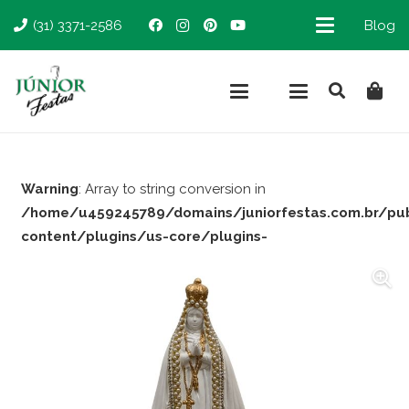
(31) 3371-2586
Blog
Warning
: Array to string conversion in
/home/u459245789/domains/juniorfestas.com.br/pu
content/plugins/us-core/plugins-
support/woocommerce.php
on line
66