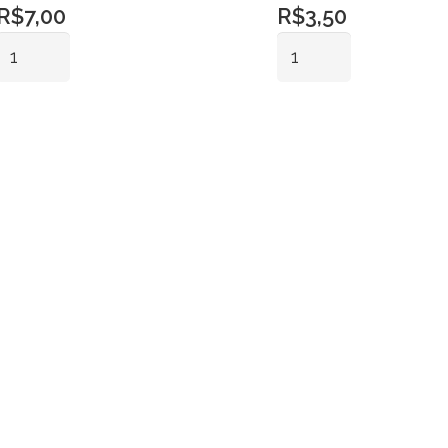
R$
7,00
R$
3,50
Vaso
Porta
Vidro
Vela
Vermelho
Vidro
Adicionar ao
Adicionar ao
Escuro
Bola
carrinho
carrinho
Pq
Azul
quantidade
Claro
quantidade