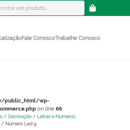
calização
Fale Conosco
Trabalhe Conosco
r/public_html/wp-
commerce.php
on line
66
io
/
Decoração
/
Letras e Números
/ Número Led 9