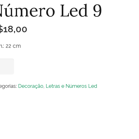
Número Led 9
$
18,00
.: 22 cm
mero
Adicionar ao carrinho
d
egorias:
Decoração
,
Letras e Números Led
ntidade