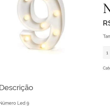
R
Tam
Nú
Le
9
Cat
qua
Descrição
Número Led 9