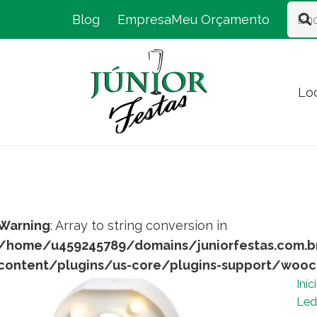
Blog
Empresa
Meu Orçamento
Lo
Warning
: Array to string conversion in
/home/u459245789/domains/juniorfestas.com.b
content/plugins/us-core/plugins-support/woo
Iníc
Led