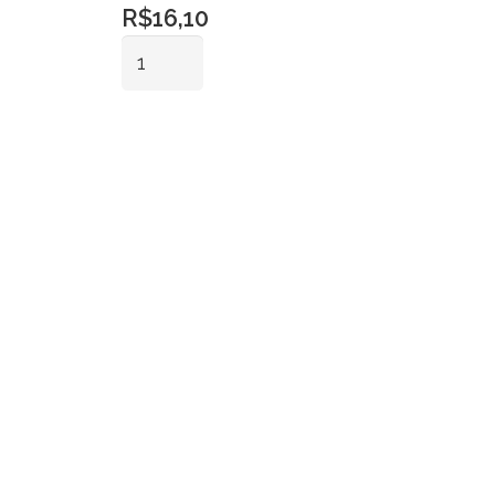
R$
16,10
Cálice
Cerâmica
Verde
Adicionar ao
Hortelã
carrinho
Gr
quantidade