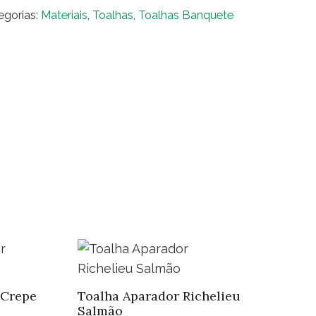
ral
egorias:
Materiais
,
Toalhas
,
Toalhas Banquete
l
al
anja
ntidade
 Crepe
Toalha Aparador Richelieu
Salmão