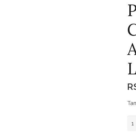
P
C
A
L
R
Tam
Pas
Cr