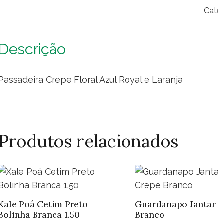
Flo
Cat
Azu
Roy
e
Descrição
Lar
qua
Passadeira Crepe Floral Azul Royal e Laranja
Produtos relacionados
Xale Poá Cetim Preto
Guardanapo Jantar
Bolinha Branca 1.50
Branco