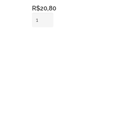
R$
20,80
Toalha
Aparador
Richelieu
Adicionar ao
Salmão
carrinho
quantidade