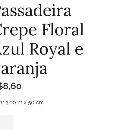
assadeira
repe Floral
zul Royal e
aranja
$
8,60
.: 3.00 m x 50 cm
sadeira
Adicionar ao carrinho
epe