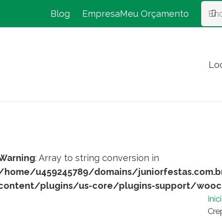
Blog
Empresa
Meu Orçamento
Lo
Warning
: Array to string conversion in
/home/u459245789/domains/juniorfestas.com.b
content/plugins/us-core/plugins-support/woo
Iníc
Cre