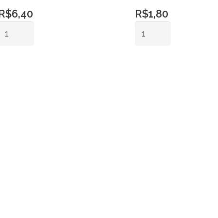
R$
6,40
R$
1,80
Xale
Guardanapo
Poá
Jantar
Cetim
Crepe
Adicionar ao
Adicionar ao
Preto
Branco
carrinho
carrinho
Bolinha
quantidade
Branca
1.50
quantidade