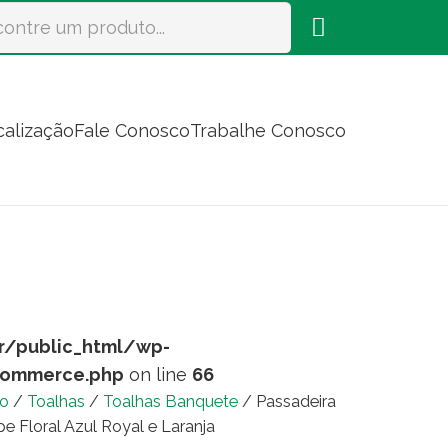
calização
Fale Conosco
Trabalhe Conosco
r/public_html/wp-
commerce.php
on line
66
io
/
Toalhas
/
Toalhas Banquete
/ Passadeira
pe Floral Azul Royal e Laranja