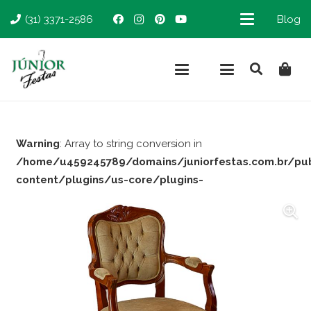
(31) 3371-2586
Blog
Warning
: Array to string conversion in
/home/u459245789/domains/juniorfestas.com.br/pu
content/plugins/us-core/plugins-
support/woocommerce.php
on line
66