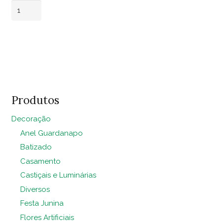
Banco
Drink
Preto
Adicionar ao
quantidade
carrinho
Produtos
Decoração
Anel Guardanapo
Batizado
Casamento
Castiçais e Luminárias
Diversos
Festa Junina
Flores Artificiais