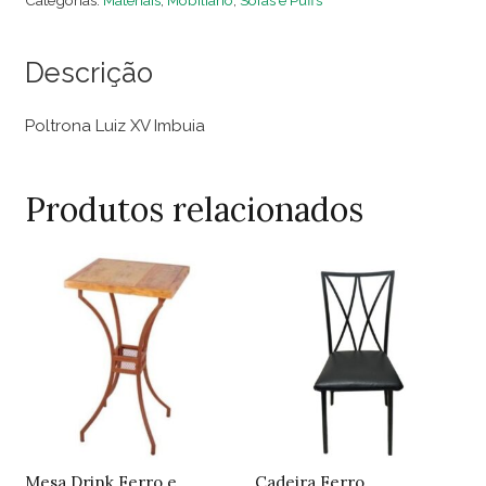
Categorias:
Materiais
,
Mobiliário
,
Sofás e Puffs
Imbuia
quantidade
Descrição
Poltrona Luiz XV Imbuia
Produtos relacionados
Mesa Drink Ferro e
Cadeira Ferro