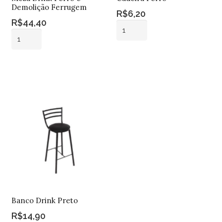
Demolição Ferrugem
R$
6,20
R$
44,40
Cadeira
Mesa
Ferro
Drink
quantidade
Adicionar ao
Ferro
Adicionar ao
carrinho
e
carrinho
Demolição
Ferrugem
quantidade
Banco Drink Preto
R$
14,90