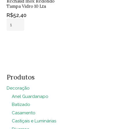
Rechaud Inox Redondo
Tampa Vidro 10 Lts
R$
52,40
Rechaud
Inox
Redondo
Adicionar ao
Tampa
carrinho
Vidro
10
Lts
quantidade
Produtos
Decoração
Anel Guardanapo
Batizado
Casamento
Castiçais e Luminárias