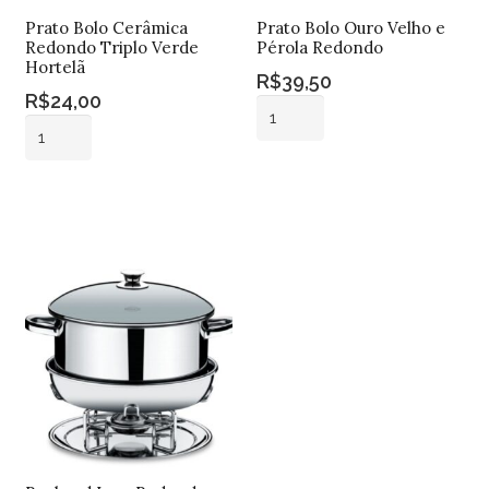
Prato Bolo Cerâmica
Prato Bolo Ouro Velho e
Redondo Triplo Verde
Pérola Redondo
Hortelã
R$
39,50
R$
24,00
Prato
Prato
Bolo
Bolo
Ouro
Adicionar ao
Cerâmica
Velho
Adicionar ao
carrinho
Redondo
carrinho
e
Triplo
Pérola
Verde
Redondo
Hortelã
quantidade
quantidade