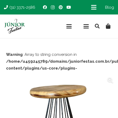
(31) 3371-2586
Blog
Warning
: Array to string conversion in
/home/u459245789/domains/juniorfestas.com.br/pu
content/plugins/us-core/plugins-
support/woocommerce.php
on line
66