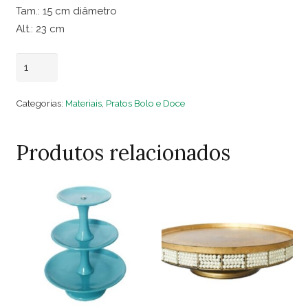
Tam.: 15 cm diâmetro
Alt.: 23 cm
Porta
Adicionar ao carrinho
Doce
Madeira
Categorias:
Materiais
,
Pratos Bolo e Doce
Redondo
Preto
Produtos relacionados
Ripado
Gr
quantidade