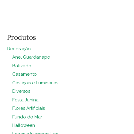
Redondo
carrinho
Verde
Hortelã
Pq
quantidade
Produtos
Decoração
Anel Guardanapo
Batizado
Casamento
Castiçais e Luminárias
Diversos
Festa Junina
Flores Artificiais
Fundo do Mar
Halloween
Letras e Números Led