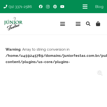
(31) 3371-2586
Blog
Warning
: Array to string conversion in
/home/u459245789/domains/juniorfestas.com.br/pu
content/plugins/us-core/plugins-
support/woocommerce.php
on line
66