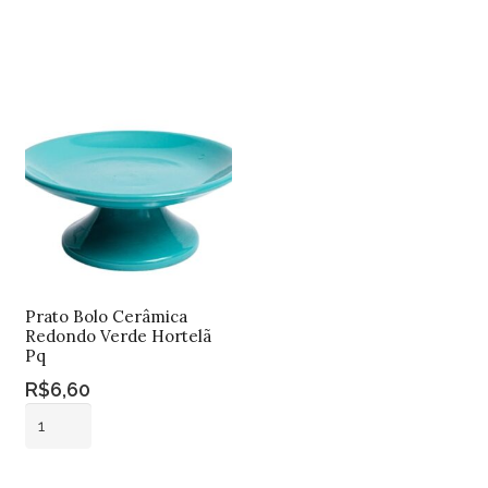
Adicionar ao
Vidro
quantidade
carrinho
Adicionar ao
Bola
carrinho
Craquelet
Quadrado
Alto
Mini
quantidade
Prato Bolo Cerâmica
Redondo Verde Hortelã
Pq
R$
6,60
Prato
Bolo
Cerâmica
Adicionar ao