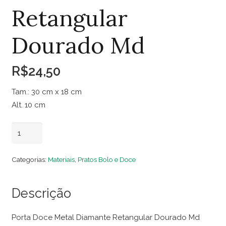
Retangular
Dourado Md
R$
24,50
Tam.: 30 cm x 18 cm
Alt. 10 cm
Porta
Adicionar ao carrinho
Doce
Metal
Categorias:
Materiais
,
Pratos Bolo e Doce
Diamante
Retangular
Descrição
Dourado
Md
Porta Doce Metal Diamante Retangular Dourado Md
quantidade