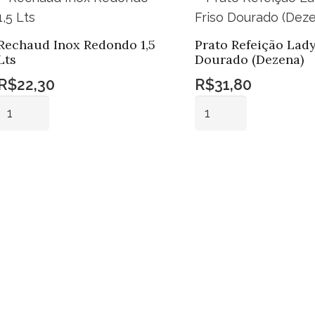
Rechaud Inox Redondo 1,5
Prato Refeição Lady
Lts
Dourado (Dezena)
R$
22,30
R$
31,80
Rechaud
Prato
Inox
Refeição
Redondo
Lady
Adicionar ao
Adicionar ao
1,5
Friso
carrinho
carrinho
Lts
Dourado
quantidade
(Dezena)
quantidade