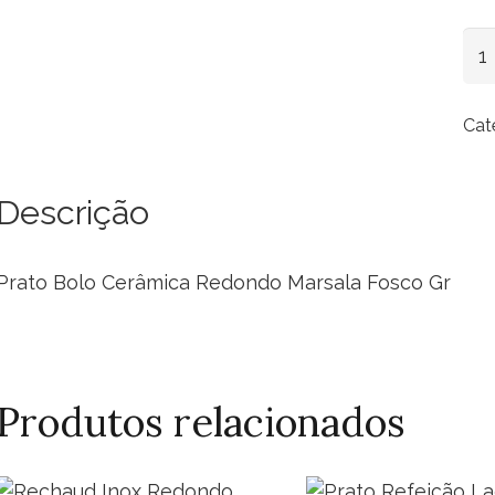
Pra
Bol
Cer
Cat
Re
Mar
Fo
Descrição
Gr
qua
Prato Bolo Cerâmica Redondo Marsala Fosco Gr
Produtos relacionados