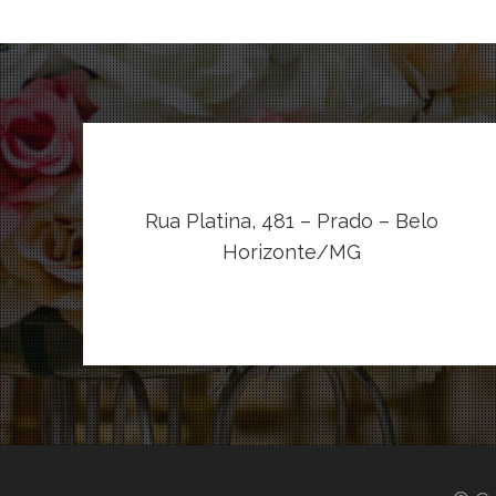
Rua Platina, 481 – Prado – Belo
Horizonte/MG
VER NO MAPA