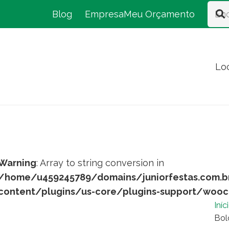
Blog
Empresa
Meu Orçamento
Lo
Warning
: Array to string conversion in
/home/u459245789/domains/juniorfestas.com.b
content/plugins/us-core/plugins-support/woo
Iníc
Bol