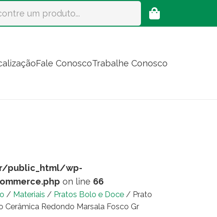
calização
Fale Conosco
Trabalhe Conosco
r/public_html/wp-
commerce.php
on line
66
io
/
Materiais
/
Pratos Bolo e Doce
/ Prato
o Cerâmica Redondo Marsala Fosco Gr