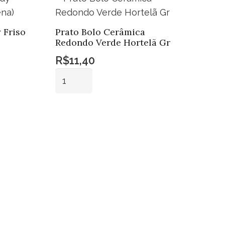
 Friso
Prato Bolo Cerâmica
Redondo Verde Hortelã Gr
R$
11,40
Prato
Bolo
Cerâmica
Adicionar ao
Redondo
carrinho
Verde
Hortelã
Gr
quantidade