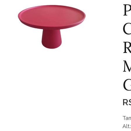
P
M
R
Tam
Alt