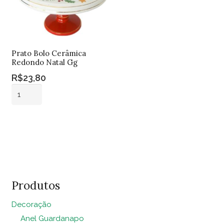
Prato Bolo Cerâmica
Redondo Natal Gg
R$
23,80
Prato
Bolo
Cerâmica
Adicionar ao
Redondo
carrinho
Natal
Gg
quantidade
Produtos
Decoração
Anel Guardanapo