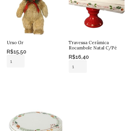
Urso Gr
Travessa Cerâmica
Rocambole Natal C/Pé
R$
15,50
R$
16,40
Urso
Travessa
Gr
Cerâmica
quantidade
Adicionar ao
Rocambole
carrinho
Adicionar ao
Natal
carrinho
C/Pé
quantidade