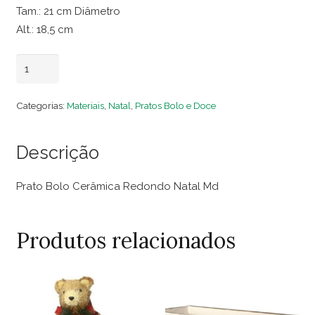
Tam.: 21 cm Diâmetro
Alt.: 18,5 cm
Prato
Adicionar ao carrinho
Bolo
Cerâmica
Categorias:
Materiais
,
Natal
,
Pratos Bolo e Doce
Redondo
Natal
Descrição
Md
quantidade
Prato Bolo Cerâmica Redondo Natal Md
Produtos relacionados