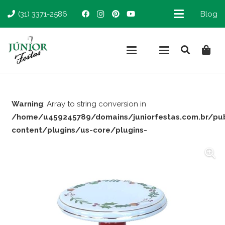
(31) 3371-2586
Blog
Warning
: Array to string conversion in
/home/u459245789/domains/juniorfestas.com.br/pu
content/plugins/us-core/plugins-
support/woocommerce.php
on line
66