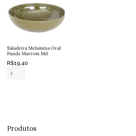
Saladeira Melamina Oval
Funda Marrom Md
R$
19,40
Saladeira
Melamina
Oval
Adicionar ao
Funda
carrinho
Marrom
Md
quantidade
Produtos