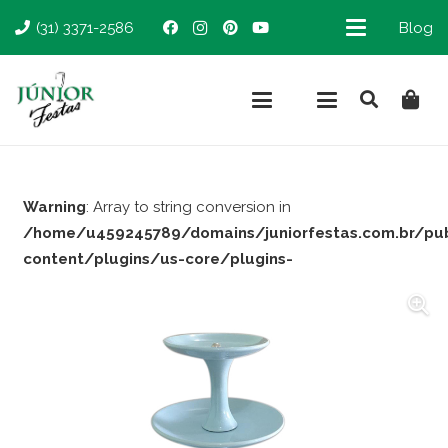
(31) 3371-2586
Blog
Warning
: Array to string conversion in
/home/u459245789/domains/juniorfestas.com.br/pu
content/plugins/us-core/plugins-
support/woocommerce.php
on line
66