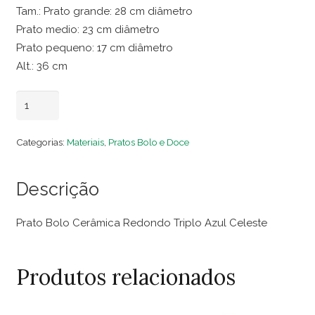
Tam.: Prato grande: 28 cm diâmetro
Prato medio: 23 cm diâmetro
Prato pequeno: 17 cm diâmetro
Alt.: 36 cm
Prato
Adicionar ao carrinho
Bolo
Cerâmica
Categorias:
Materiais
,
Pratos Bolo e Doce
Redondo
Triplo
Descrição
Azul
Celeste
Prato Bolo Cerâmica Redondo Triplo Azul Celeste
quantidade
Produtos relacionados