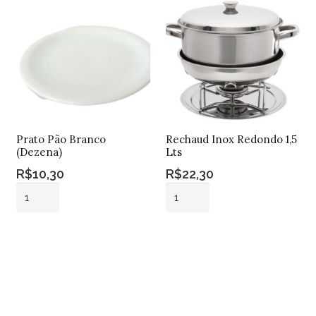
Prato Pão Branco
Rechaud Inox Redondo 1,5
(Dezena)
Lts
R$
10,30
R$
22,30
Prato
Rechaud
Pão
Inox
Branco
Redondo
Adicionar ao
Adicionar ao
(Dezena)
1,5
carrinho
carrinho
quantidade
Lts
quantidade