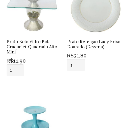
Prato Bolo Vidro Bola
Prato Refeição Lady Friso
Craquelet Quadrado Alto
Dourado (Dezena)
Mini
R$
31,80
R$
11,90
Prato
Prato
Refeição
Bolo
Lady
Adicionar ao
Vidro
Friso
Adicionar ao
carrinho
Bola
carrinho
Dourado
Craquelet
(Dezena)
Quadrado
quantidade
Alto
Mini
quantidade