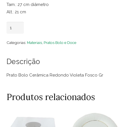
Tam.: 27 cm diâmetro
Alt.: 21 cm
Prato
Adicionar ao carrinho
Bolo
Cerâmica
Categorias:
Materiais
,
Pratos Bolo e Doce
Redondo
Violeta
Descrição
Fosco
Gr
Prato Bolo Cerâmica Redondo Violeta Fosco Gr
quantidade
Produtos relacionados