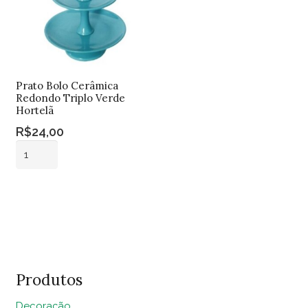
Prato Bolo Cerâmica
Redondo Triplo Verde
Hortelã
R$
24,00
Prato
Bolo
Cerâmica
Adicionar ao
Redondo
carrinho
Triplo
Verde
Hortelã
quantidade
Produtos
Decoração