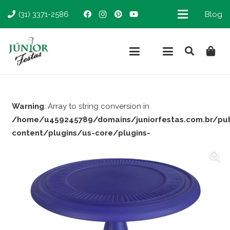
(31) 3371-2586
Blog
Warning
: Array to string conversion in
/home/u459245789/domains/juniorfestas.com.br/pu
content/plugins/us-core/plugins-
support/woocommerce.php
on line
66