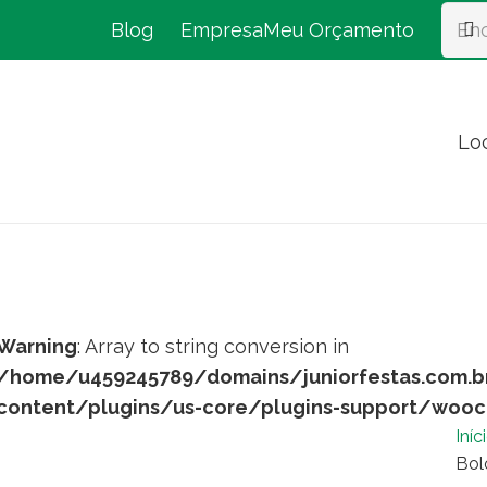
Blog
Empresa
Meu Orçamento
Lo
Warning
: Array to string conversion in
/home/u459245789/domains/juniorfestas.com.b
content/plugins/us-core/plugins-support/woo
Iníc
Bol