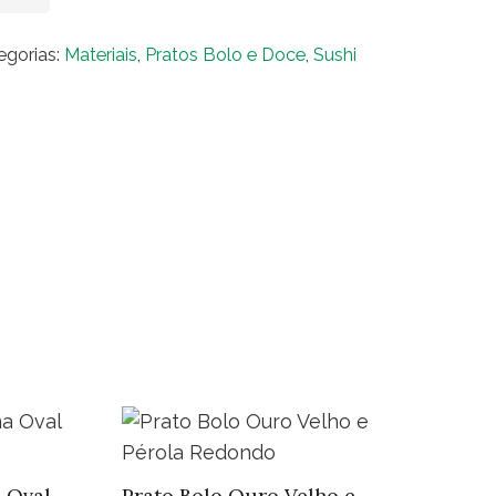
o
eira
egorias:
Materiais
,
Pratos Bolo e Doce
,
Sushi
dondo
to
o
ado
ntidade
 Oval
Prato Bolo Ouro Velho e