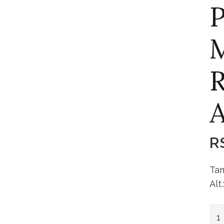
P
R
A
R
Tam
Alt
Pra