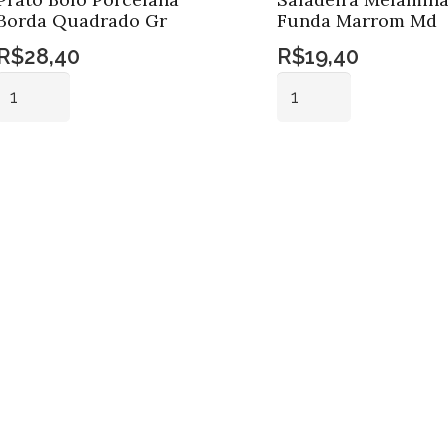
Borda Quadrado Gr
Funda Marrom Md
R$
28,40
R$
19,40
Prato
Saladeira
Bolo
Melamina
Porcelana
Oval
Adicionar ao
Adicionar ao
Borda
Funda
carrinho
carrinho
Quadrado
Marrom
Gr
Md
quantidade
quantidade