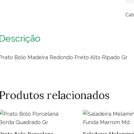
Bol
Mad
Cat
Re
Pre
Alt
Descrição
Rip
Gr
Prato Bolo Madeira Redondo Preto Alto Ripado Gr
qua
Produtos relacionados
Prato Bolo Porcelana
Saladeira Melamina