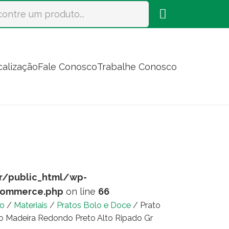
calização
Fale Conosco
Trabalhe Conosco
r/public_html/wp-
commerce.php
on line
66
io
/
Materiais
/
Pratos Bolo e Doce
/ Prato
o Madeira Redondo Preto Alto Ripado Gr