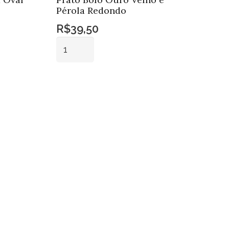
Pérola Redondo
R$
39,50
Prato
Bolo
Ouro
Adicionar ao
Velho
carrinho
e
Pérola
Redondo
quantidade