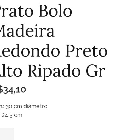
rato Bolo
Madeira
edondo Preto
lto Ripado Gr
$
34,10
.: 30 cm diâmetro
.: 24,5 cm
to
Adicionar ao carrinho