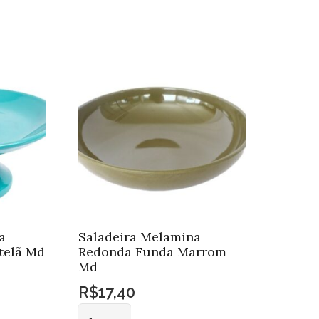
a
Saladeira Melamina
telã Md
Redonda Funda Marrom
Md
R$
17,40
Saladeira