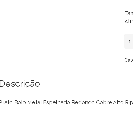
Tam
Alt
Pra
Bol
Met
Cat
Es
Re
Co
Descrição
Alt
Rip
Prato Bolo Metal Espelhado Redondo Cobre Alto Ri
Gr
qua