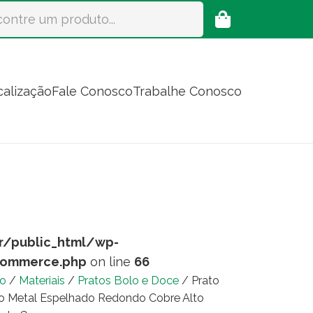
calização
Fale Conosco
Trabalhe Conosco
r/public_html/wp-
commerce.php
on line
66
io
/
Materiais
/
Pratos Bolo e Doce
/ Prato
o Metal Espelhado Redondo Cobre Alto