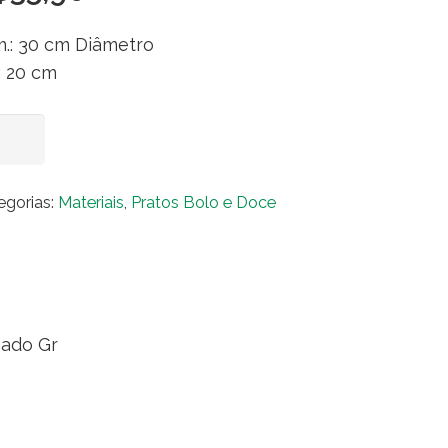
.: 30 cm Diâmetro
.: 20 cm
to
Adicionar ao carrinho
o
al
egorias:
Materiais
,
Pratos Bolo e Doce
pelhado
dondo
bre
o
ado
pado Gr
ntidade