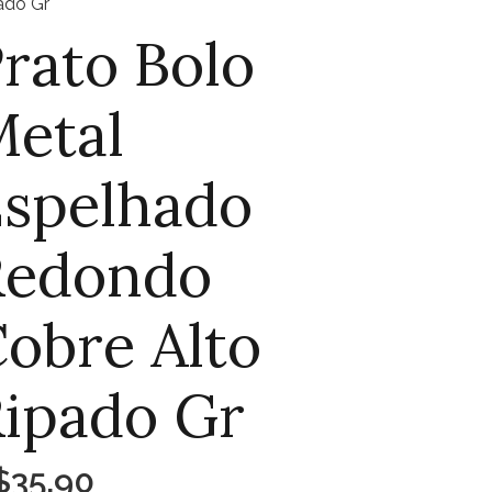
ado Gr
rato Bolo
etal
spelhado
Redondo
obre Alto
ipado Gr
$
35,90