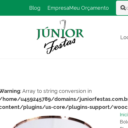
Blog
Empresa
Meu Orçamento
Lo
Warning
: Array to string conversion in
/home/u459245789/domains/juniorfestas.com.b
content/plugins/us-core/plugins-support/woo
Iníc
Bol