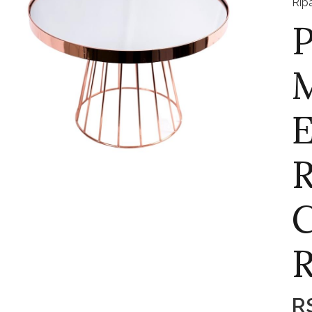
Rip
P
M
E
C
R
R