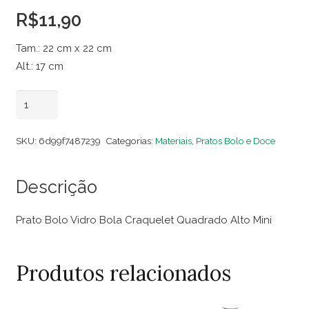
R$
11,90
Tam.: 22 cm x 22 cm
Alt.: 17 cm
Prato
Adicionar ao carrinho
Bolo
Vidro
SKU:
6d99f7487239
Categorias:
Materiais
,
Pratos Bolo e Doce
Bola
Craquelet
Descrição
Quadrado
Alto
Prato Bolo Vidro Bola Craquelet Quadrado Alto Mini
Mini
quantidade
Produtos relacionados