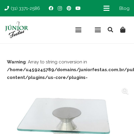
(31) 3371-2586
Blog
Warning
: Array to string conversion in
/home/u459245789/domains/juniorfestas.com.br/pu
content/plugins/us-core/plugins-
support/woocommerce.php
on line
66