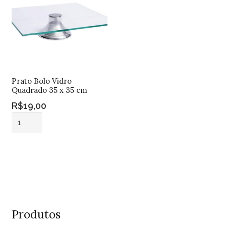
quantidade
Prato Bolo Vidro
Quadrado 35 x 35 cm
R$
19,00
Prato
Bolo
Vidro
Adicionar ao
Quadrado
carrinho
35
x
35
cm
Produtos
quantidade