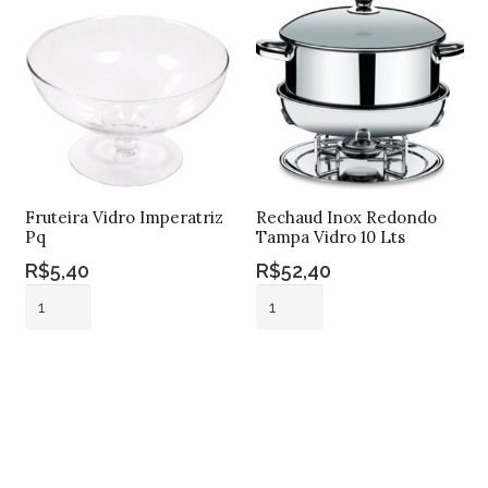
Fruteira Vidro Imperatriz
Rechaud Inox Redondo
Pq
Tampa Vidro 10 Lts
R$
5,40
R$
52,40
Fruteira
Rechaud
Vidro
Inox
Imperatriz
Redondo
Adicionar ao
Adicionar ao
Pq
Tampa
carrinho
carrinho
quantidade
Vidro
10
Lts