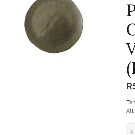
P
O
(
R
Tam
Alt
Pra