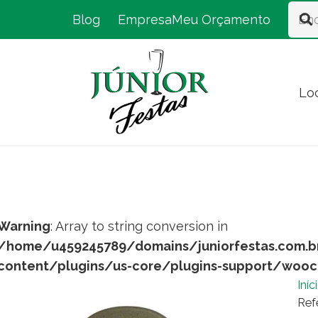
Blog
Empresa
Meu Orçamento
Lo
Warning
: Array to string conversion in
/home/u459245789/domains/juniorfestas.com.b
content/plugins/us-core/plugins-support/woo
Iníc
Ref