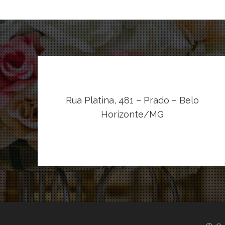
Rua Platina, 481 – Prado – Belo
Horizonte/MG
VER NO MAPA