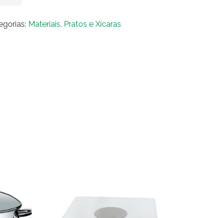
eição
ânico
egorias:
Materiais
,
Pratos e Xícaras
rde
zena)
ntidade