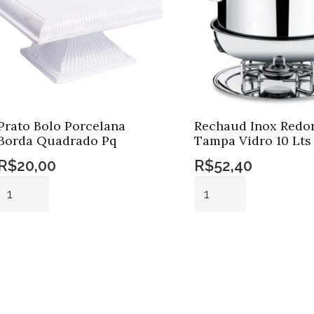
Prato Bolo Porcelana
Rechaud Inox Redo
Borda Quadrado Pq
Tampa Vidro 10 Lts
R$
20,00
R$
52,40
Prato
Rechaud
Bolo
Inox
Porcelana
Redondo
Adicionar ao
Adicionar ao
Borda
Tampa
carrinho
carrinho
Quadrado
Vidro
Pq
10
quantidade
Lts