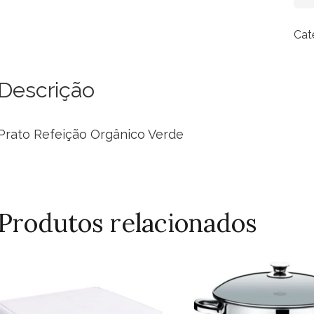
Ref
Org
Cat
Ve
(De
qua
Descrição
Prato Refeição Orgânico Verde
Produtos relacionados