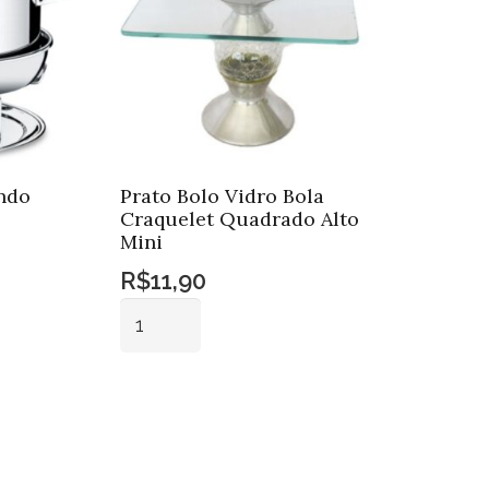
ndo
Prato Bolo Vidro Bola
Craquelet Quadrado Alto
Mini
R$
11,90
Prato
Bolo
Vidro
Adicionar ao
Bola
carrinho
Craquelet
Quadrado