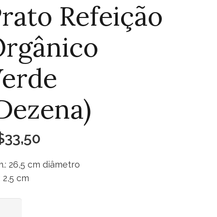
rato Refeição
rgânico
Verde
Dezena)
$
33,50
.: 26,5 cm diâmetro
.: 2,5 cm
to
Adicionar ao carrinho