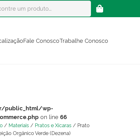
calização
Fale Conosco
Trabalhe Conosco
r/public_html/wp-
commerce.php
on line
66
io
/
Materiais
/
Pratos e Xícaras
/ Prato
eição Orgânico Verde (Dezena)