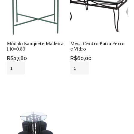
Módulo Banquete Madeira
Mesa Centro Baixa Ferro
1.10×0.80
e Vidro
R$
17,80
R$
60,00
Módulo
Mesa
Banquete
Centro
Madeira
Baixa
Adicionar ao
Adicionar ao
1.10x0.80
Ferro
carrinho
carrinho
quantidade
e
Vidro
quantidade