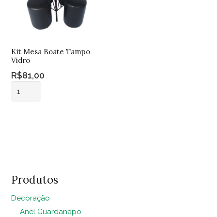
Kit Mesa Boate Tampo
Vidro
R$
81,00
Kit
Mesa
Boate
Adicionar ao
Tampo
carrinho
Vidro
quantidade
Produtos
Decoração
Anel Guardanapo