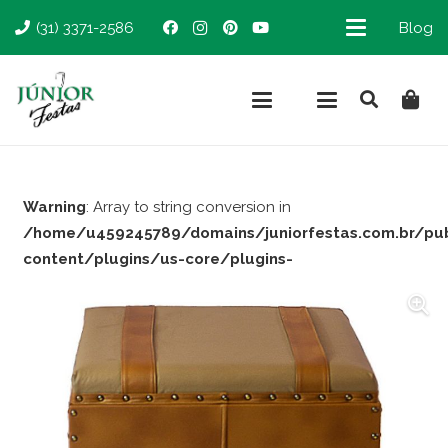
(31) 3371-2586
Blog
Warning
: Array to string conversion in
/home/u459245789/domains/juniorfestas.com.br/pu
content/plugins/us-core/plugins-
support/woocommerce.php
on line
66