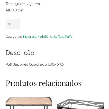
Tam.: 50 cm x 50 cm
Alt.: 38 cm
Puff
Adicionar ao carrinho
Japonês
Quadrado
Categorias:
Materiais
,
Mobiliário
,
Sofás e Puffs
0.50x0.50
quantidade
Descrição
Puff Japonês Quadrado 0.50×0.50
Produtos relacionados