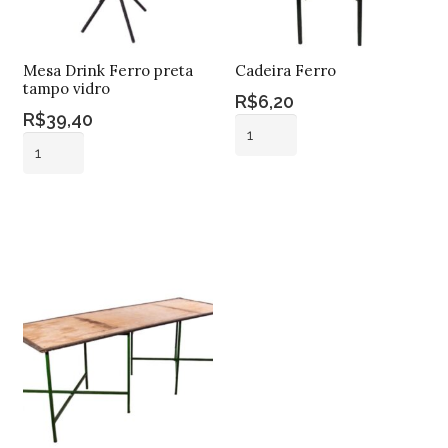
Mesa Drink Ferro preta
Cadeira Ferro
tampo vidro
R$
6,20
R$
39,40
Cadeira
Mesa
Ferro
Drink
quantidade
Adicionar ao
Ferro
Adicionar ao
carrinho
preta
carrinho
tampo
vidro
quantidade