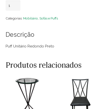
Puff
Adicionar ao carrinho
Unitário
Redondo
Categorias:
Mobiliário
,
Sofás e Puffs
Preto
quantidade
Descrição
Puff Unitário Redondo Preto
Produtos relacionados