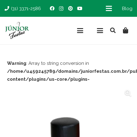
(31) 3371-2586
Blog
Warning
: Array to string conversion in
/home/u459245789/domains/juniorfestas.com.br/pu
content/plugins/us-core/plugins-
support/woocommerce.php
on line
66