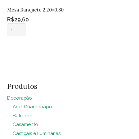
Mesa Banquete 2.20×0.80
R$
29,60
Mesa
Banquete
2.20x0.80
Adicionar ao
quantidade
carrinho
Produtos
Decoração
Anel Guardanapo
Batizado
Casamento
Castiçais e Luminárias