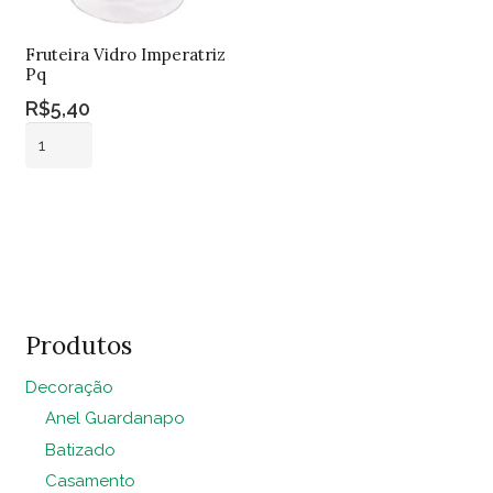
Fruteira Vidro Imperatriz
Pq
R$
5,40
Fruteira
Vidro
Imperatriz
Adicionar ao
Pq
carrinho
quantidade
Produtos
Decoração
Anel Guardanapo
Batizado
Casamento