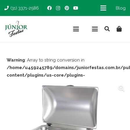
(31) 3371-2586
Blog
Warning
: Array to string conversion in
/home/u459245789/domains/juniorfestas.com.br/pu
content/plugins/us-core/plugins-
support/woocommerce.php
on line
66