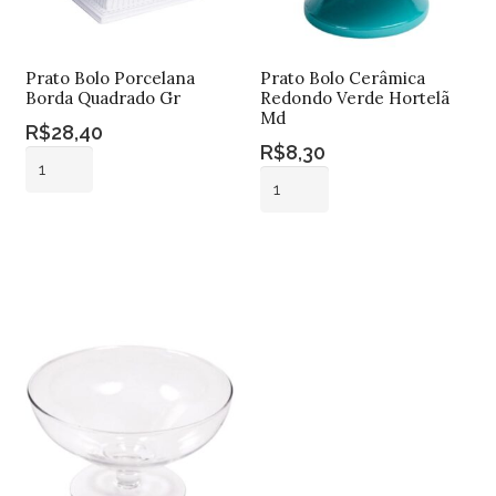
Prato Bolo Porcelana
Prato Bolo Cerâmica
Borda Quadrado Gr
Redondo Verde Hortelã
Md
R$
28,40
R$
8,30
Prato
Prato
Bolo
Bolo
Porcelana
Adicionar ao
Cerâmica
Borda
carrinho
Adicionar ao
Redondo
carrinho
Quadrado
Verde
Gr
Hortelã
quantidade
Md
quantidade