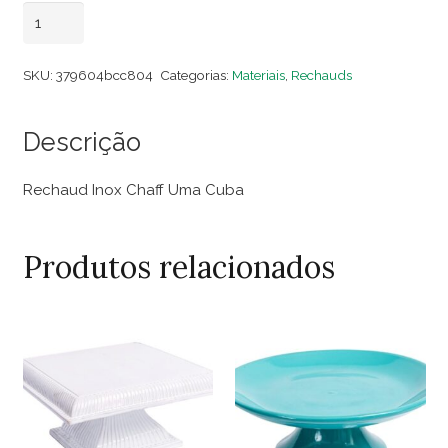
Rechaud
Adicionar ao carrinho
Inox
Chaff
SKU:
379604bcc804
Categorias:
Materiais
,
Rechauds
Uma
Cuba
Descrição
quantidade
Rechaud Inox Chaff Uma Cuba
Produtos relacionados