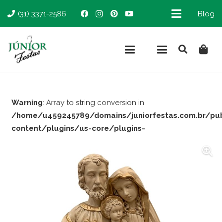
(31) 3371-2586
Blog
Warning
: Array to string conversion in
/home/u459245789/domains/juniorfestas.com.br/pu
content/plugins/us-core/plugins-
support/woocommerce.php
on line
66