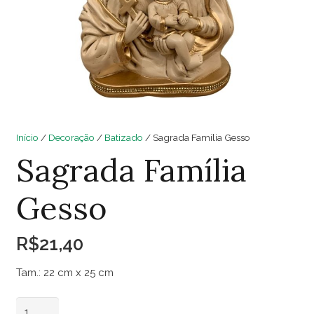
Início
/
Decoração
/
Batizado
/ Sagrada Família Gesso
Sagrada Família
Gesso
R$
21,40
Tam.: 22 cm x 25 cm
Sagrada
Adicionar ao carrinho