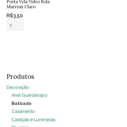
Porta Vela Vidro Bola
Marrom Claro
R$
3,50
Porta
Vela
Vidro
Adicionar ao
Bola
carrinho
Marrom
Claro
quantidade
Produtos
Decoração
Anel Guardanapo
Batizado
Casamento
Castiçais e Luminárias