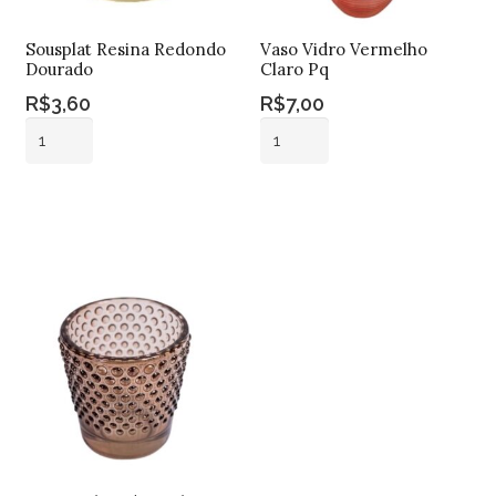
Sousplat Resina Redondo
Vaso Vidro Vermelho
Dourado
Claro Pq
R$
3,60
R$
7,00
Sousplat
Vaso
Resina
Vidro
Redondo
Vermelho
Adicionar ao
Adicionar ao
Dourado
Claro
carrinho
carrinho
quantidade
Pq
quantidade