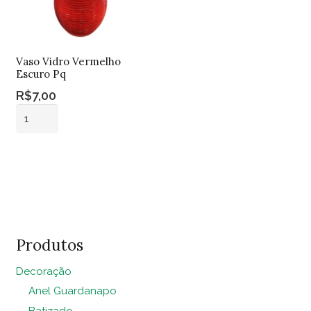
Vaso Vidro Vermelho
Escuro Pq
R$
7,00
Vaso
Vidro
Vermelho
Adicionar ao
Escuro
carrinho
Pq
quantidade
Produtos
Decoração
Anel Guardanapo
Batizado