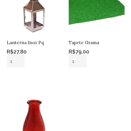
Lanterna Inox Pq
Tapete Grama
R$
27,80
R$
79,00
Lanterna
Tapete
Inox
Grama
Pq
quantidade
Adicionar ao
Adicionar ao
quantidade
carrinho
carrinho