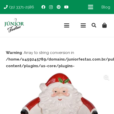
(31) 3371-2586
Blog
Warning
: Array to string conversion in
/home/u459245789/domains/juniorfestas.com.br/pu
content/plugins/us-core/plugins-
support/woocommerce.php
on line
66