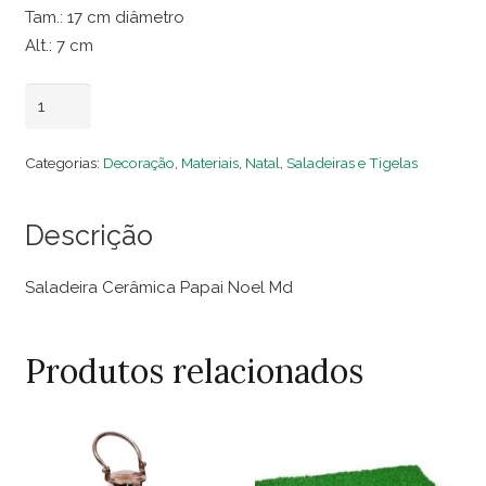
Tam.: 17 cm diâmetro
Alt.: 7 cm
Saladeira
Adicionar ao carrinho
Cerâmica
Papai
Categorias:
Decoração
,
Materiais
,
Natal
,
Saladeiras e Tigelas
Noel
Md
Descrição
quantidade
Saladeira Cerâmica Papai Noel Md
Produtos relacionados