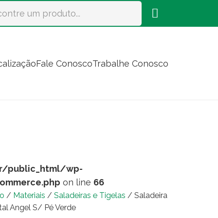
calização
Fale Conosco
Trabalhe Conosco
r/public_html/wp-
commerce.php
on line
66
io
/
Materiais
/
Saladeiras e Tigelas
/ Saladeira
stal Angel S/ Pé Verde