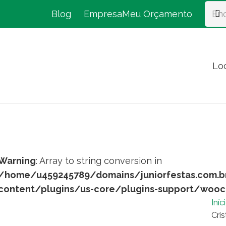
Blog
Empresa
Meu Orçamento
Lo
Warning
: Array to string conversion in
/home/u459245789/domains/juniorfestas.com.b
content/plugins/us-core/plugins-support/woo
Iníc
Cri