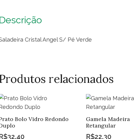
Pé
Ve
Descrição
qua
Saladeira Cristal Angel S/ Pé Verde
Produtos relacionados
Prato Bolo Vidro Redondo
Gamela Madeira
Duplo
Retangular
R$
32,40
R$
22,30