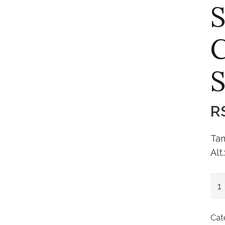
S
C
S
R
Tam
Alt
Sal
Cri
Ang
Cat
S/