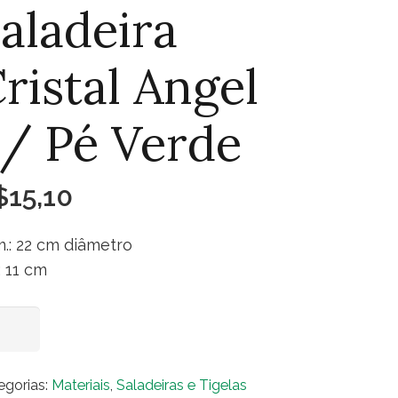
aladeira
ristal Angel
/ Pé Verde
$
15,10
.: 22 cm diâmetro
.: 11 cm
adeira
Adicionar ao carrinho
stal
el
egorias:
Materiais
,
Saladeiras e Tigelas