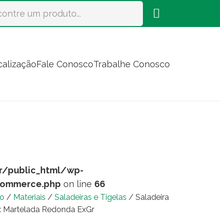
calização
Fale Conosco
Trabalhe Conosco
r/public_html/wp-
commerce.php
on line
66
io
/
Materiais
/
Saladeiras e Tigelas
/ Saladeira
x Martelada Redonda ExGr