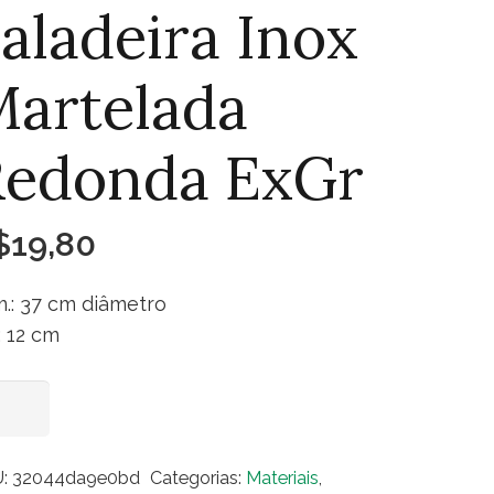
aladeira Inox
artelada
Redonda ExGr
$
19,80
.: 37 cm diâmetro
.: 12 cm
adeira
Adicionar ao carrinho
x
telada
U:
32044da9e0bd
Categorias:
Materiais
,
donda