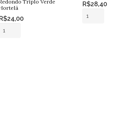
Redondo Triplo Verde
R$
28,40
Hortelã
Prato
R$
24,00
Bolo
Prato
Porcelana
Bolo
Adicionar ao
Borda
carrinho
Cerâmica
Quadrado
Adicionar ao
Redondo
Gr
carrinho
Triplo
quantidade
Verde
Hortelã
quantidade