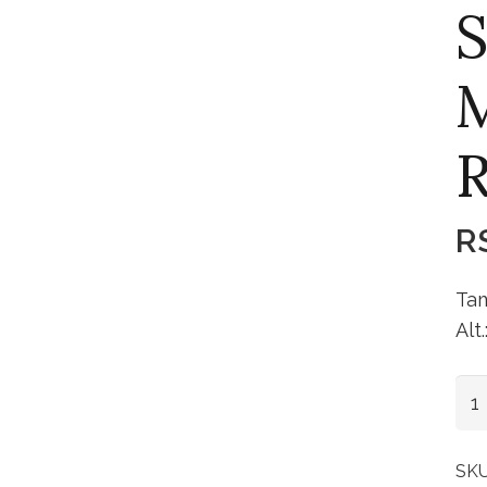
S
M
R
Tam
Alt
Sal
Ino
Mar
SK
Re