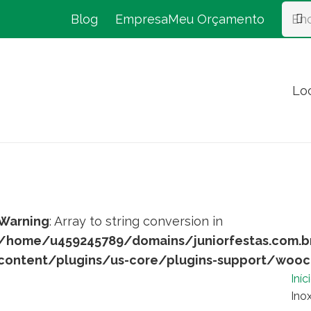
Blog
Empresa
Meu Orçamento
Lo
Warning
: Array to string conversion in
/home/u459245789/domains/juniorfestas.com.b
content/plugins/us-core/plugins-support/woo
Iníc
Ino