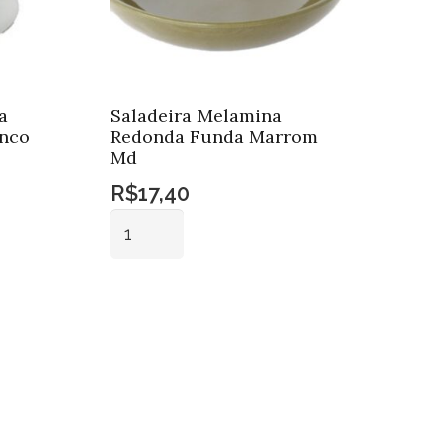
a
Saladeira Melamina
anco
Redonda Funda Marrom
Md
R$
17,40
Saladeira
Melamina
Redonda
Adicionar ao
Funda
carrinho
Marrom
Md
quantidade