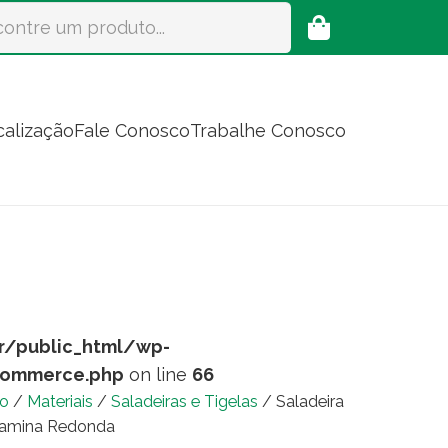
calização
Fale Conosco
Trabalhe Conosco
r/public_html/wp-
commerce.php
on line
66
io
/
Materiais
/
Saladeiras e Tigelas
/ Saladeira
amina Redonda