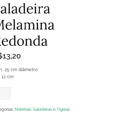
aladeira
Melamina
Redonda
$
13,20
.: 25 cm diâmetro
.: 12 cm
adeira
Adicionar ao carrinho
lamina
donda
egorias:
Materiais
,
Saladeiras e Tigelas
ntidade