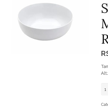
S
R
Tam
Alt
Sal
Me
Re
Cat
qua