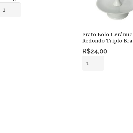
Prato
Bolo
Cerâmica
Adicionar ao
Redondo
Prato Bolo Cerâmic
carrinho
Triplo
Redondo Triplo Br
Dourado
R$
24,00
quantidade
Prato
Bolo
Cerâmica
Adicionar ao
Redondo
carrinho
Triplo
Branco
quantidade