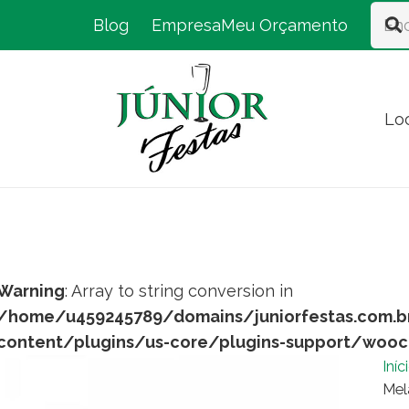
Blog
Empresa
Meu Orçamento
Lo
Warning
: Array to string conversion in
/home/u459245789/domains/juniorfestas.com.b
content/plugins/us-core/plugins-support/woo
Iníc
Mel