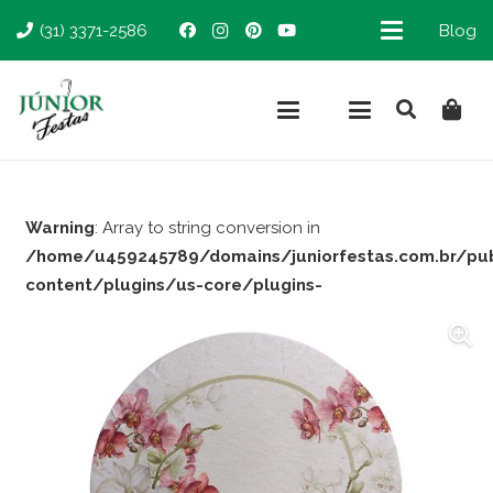
(31) 3371-2586
Blog
Warning
: Array to string conversion in
/home/u459245789/domains/juniorfestas.com.br/pu
content/plugins/us-core/plugins-
support/woocommerce.php
on line
66