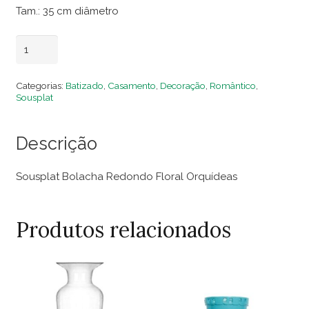
Tam.: 35 cm diâmetro
Sousplat
Adicionar ao carrinho
Bolacha
Redondo
Categorias:
Batizado
,
Casamento
,
Decoração
,
Romântico
,
Floral
Sousplat
Orquídeas
quantidade
Descrição
Sousplat Bolacha Redondo Floral Orquídeas
Produtos relacionados