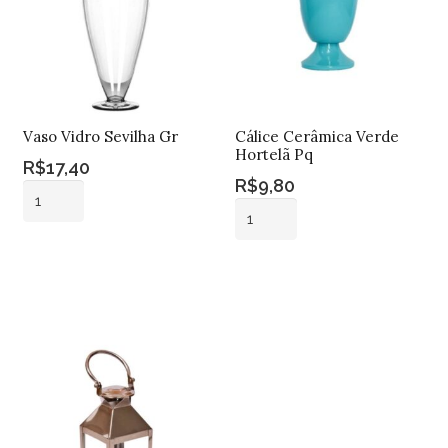
Vaso Vidro Sevilha Gr
Cálice Cerâmica Verde
Hortelã Pq
R$
17,40
R$
9,80
Vaso
Cálice
Vidro
Cerâmica
Sevilha
Adicionar ao
Verde
Gr
carrinho
Adicionar ao
Hortelã
carrinho
quantidade
Pq
quantidade