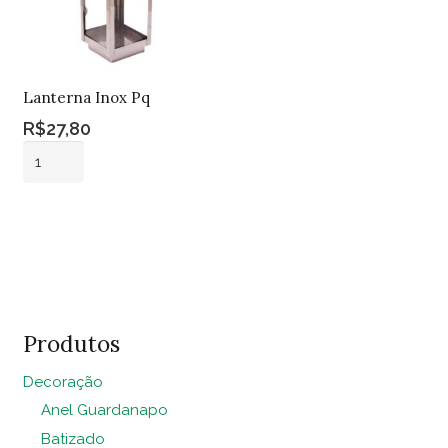
Lanterna Inox Pq
R$
27,80
Lanterna
Inox
Pq
Adicionar ao
quantidade
carrinho
Produtos
Decoração
Anel Guardanapo
Batizado