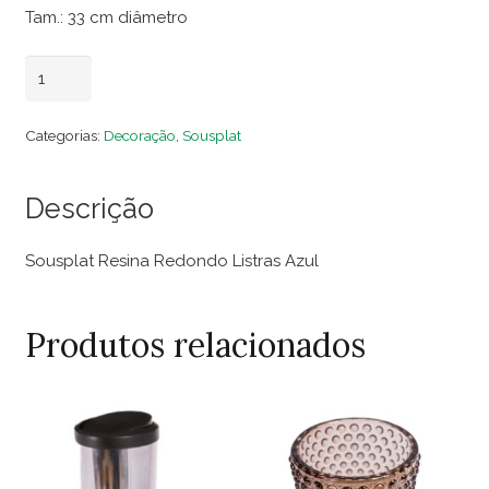
Tam.: 33 cm diâmetro
Sousplat
Adicionar ao carrinho
Resina
Redondo
Categorias:
Decoração
,
Sousplat
Listras
Azul
Descrição
quantidade
Sousplat Resina Redondo Listras Azul
Produtos relacionados