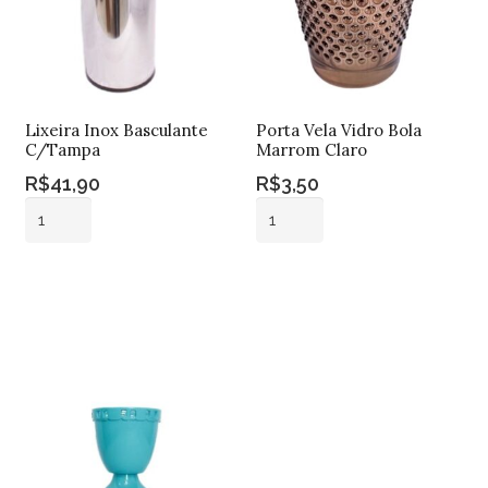
Lixeira Inox Basculante
Porta Vela Vidro Bola
C/Tampa
Marrom Claro
R$
41,90
R$
3,50
Lixeira
Porta
Inox
Vela
Basculante
Vidro
Adicionar ao
Adicionar ao
C/Tampa
Bola
carrinho
carrinho
quantidade
Marrom
Claro
quantidade