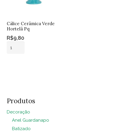
Cálice Cerâmica Verde
Hortelã Pq
R$
9,80
Cálice
Cerâmica
Verde
Adicionar ao
Hortelã
carrinho
Pq
quantidade
Produtos
Decoração
Anel Guardanapo
Batizado