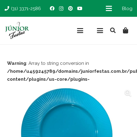
(31) 3371-2586
Blog
Warning
: Array to string conversion in
/home/u459245789/domains/juniorfestas.com.br/pu
content/plugins/us-core/plugins-
support/woocommerce.php
on line
66