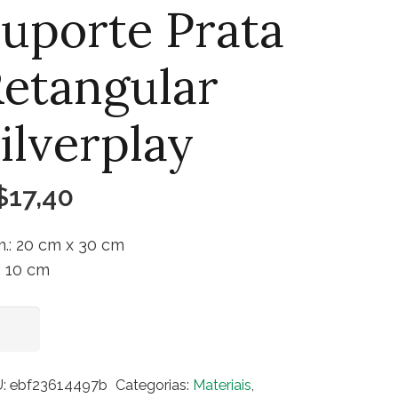
uporte Prata
etangular
ilverplay
$
17,40
.: 20 cm x 30 cm
.: 10 cm
orte
Adicionar ao carrinho
ta
angular
U:
ebf23614497b
Categorias:
Materiais
,
verplay