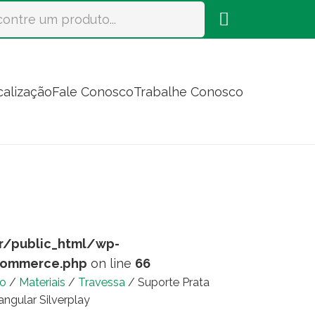
calização
Fale Conosco
Trabalhe Conosco
r/public_html/wp-
commerce.php
on line
66
io
/
Materiais
/
Travessa
/ Suporte Prata
angular Silverplay