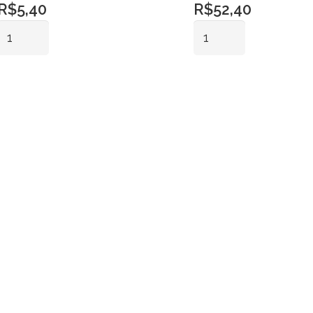
R$
5,40
R$
52,40
Fruteira
Rechaud
Vidro
Inox
Imperatriz
Redondo
Adicionar ao
Adicionar ao
Pq
Tampa
carrinho
carrinho
quantidade
Vidro
10
Lts
quantidade