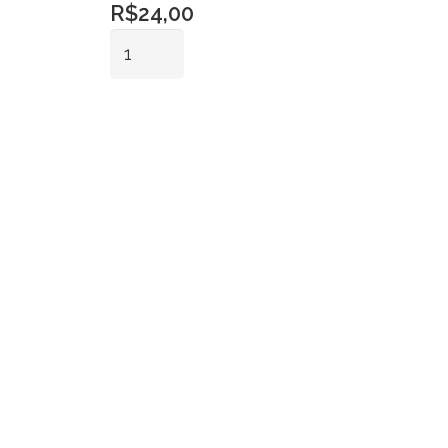
R$
24,00
Prato
Bolo
Cerâmica
Adicionar ao
Redondo
carrinho
Triplo
Dourado
quantidade