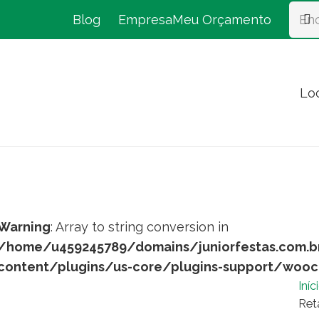
Blog
Empresa
Meu Orçamento
Lo
Warning
: Array to string conversion in
/home/u459245789/domains/juniorfestas.com.b
content/plugins/us-core/plugins-support/woo
Iníc
Ret