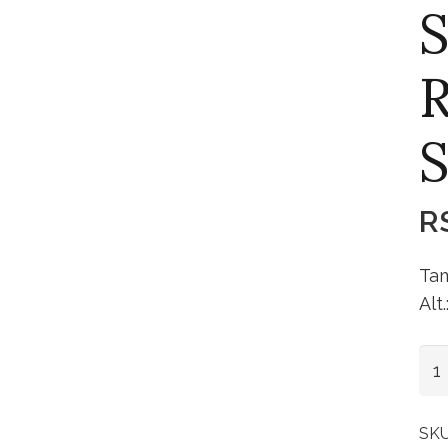
S
R
S
R
Tam
Alt
Sup
Pra
Ret
SK
Sil