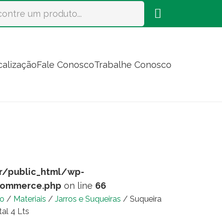
calização
Fale Conosco
Trabalhe Conosco
r/public_html/wp-
commerce.php
on line
66
io
/
Materiais
/
Jarros e Suqueiras
/ Suqueira
tal 4 Lts