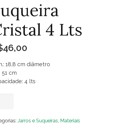
uqueira
ristal 4 Lts
$
46,00
.: 18,8 cm diâmetro
.: 51 cm
acidade: 4 lts
ueira
Adicionar ao carrinho
stal
egorias:
Jarros e Suqueiras
,
Materiais
ntidade