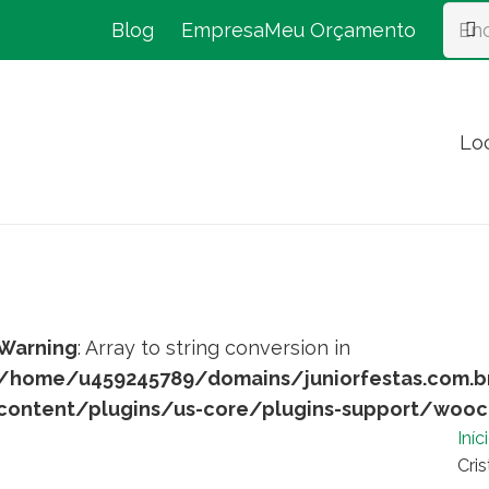
Blog
Empresa
Meu Orçamento
Lo
Warning
: Array to string conversion in
/home/u459245789/domains/juniorfestas.com.b
content/plugins/us-core/plugins-support/woo
Iníc
Cris