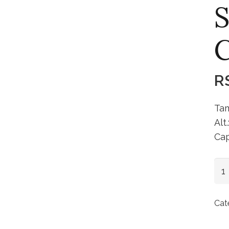
S
C
R
Tam
Alt
Cap
Suq
Cri
4
Cat
Lts
qua