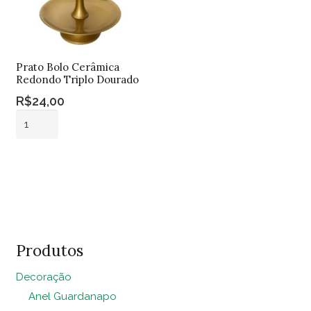
Prato Bolo Cerâmica
Redondo Triplo Dourado
R$
24,00
Prato
Bolo
Cerâmica
Adicionar ao
Redondo
carrinho
Triplo
Dourado
quantidade
Produtos
Decoração
Anel Guardanapo