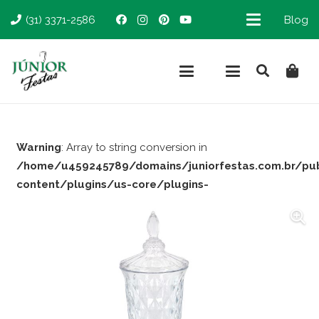
(31) 3371-2586
Blog
Warning
: Array to string conversion in
/home/u459245789/domains/juniorfestas.com.br/pu
content/plugins/us-core/plugins-
support/woocommerce.php
on line
66