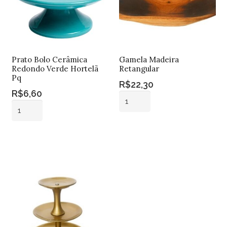
Prato Bolo Cerâmica
Gamela Madeira
Redondo Verde Hortelã
Retangular
Pq
R$
22,30
R$
6,60
Gamela
Prato
Madeira
Bolo
Retangular
Adicionar ao
Cerâmica
quantidade
Adicionar ao
carrinho
Redondo
carrinho
Verde
Hortelã
Pq
quantidade