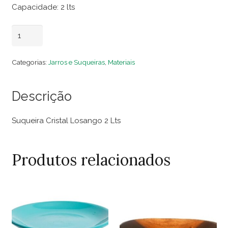
Capacidade: 2 lts
Suqueira
Adicionar ao carrinho
Cristal
Losango
Categorias:
Jarros e Suqueiras
,
Materiais
2
Lts
Descrição
quantidade
Suqueira Cristal Losango 2 Lts
Produtos relacionados