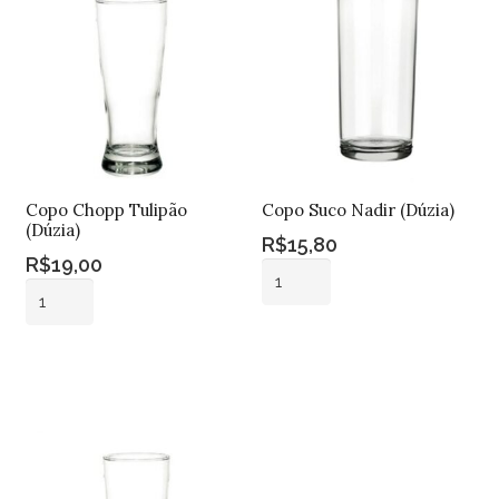
Copo Chopp Tulipão
Copo Suco Nadir (Dúzia)
(Dúzia)
R$
15,80
R$
19,00
Copo
Copo
Suco
Chopp
Nadir
Adicionar ao
Tulipão
(Dúzia)
Adicionar ao
carrinho
(Dúzia)
carrinho
quantidade
quantidade