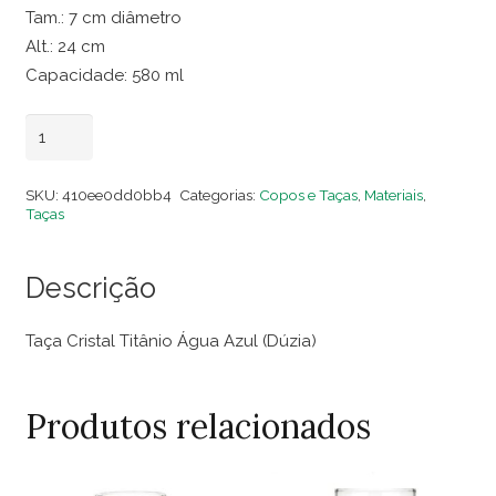
Tam.: 7 cm diâmetro
Alt.: 24 cm
Capacidade: 580 ml
Taça
Adicionar ao carrinho
Cristal
Titânio
SKU:
410ee0dd0bb4
Categorias:
Copos e Taças
,
Materiais
,
Água
Taças
Azul
(Dúzia)
Descrição
de
quantidade
Taça Cristal Titânio Água Azul (Dúzia)
Produtos relacionados