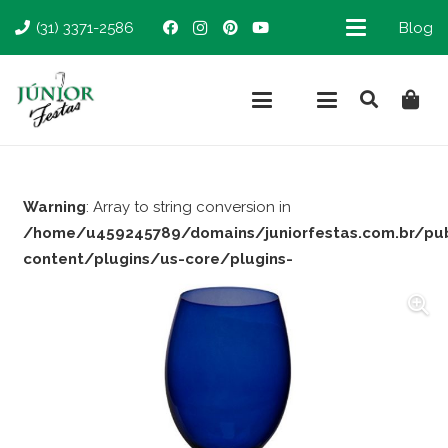
(31) 3371-2586
Blog
Warning
: Array to string conversion in
/home/u459245789/domains/juniorfestas.com.br/pu
content/plugins/us-core/plugins-
support/woocommerce.php
on line
66