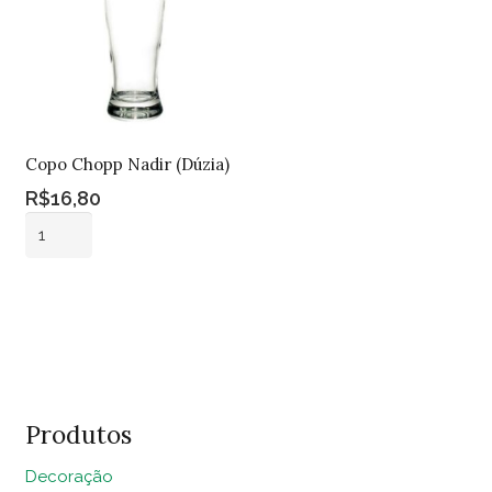
Copo Chopp Nadir (Dúzia)
R$
16,80
Copo
Chopp
Nadir
Adicionar ao
(Dúzia)
carrinho
quantidade
Produtos
Decoração