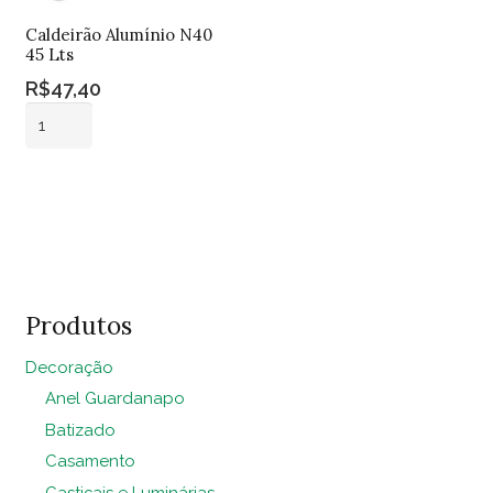
Caldeirão Alumínio N40
45 Lts
R$
47,40
Caldeirão
Alumínio
N40
Adicionar ao
45
carrinho
Lts
quantidade
Produtos
Decoração
Anel Guardanapo
Batizado
Casamento
Castiçais e Luminárias