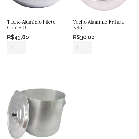
Tacho Alumínio Filete
Tacho Alumínio Fritura
Cobre Gr
N45
R$
43,80
R$
30,00
Tacho
Tacho
Alumínio
Alumínio
Filete
Fritura
Adicionar ao
Adicionar ao
Cobre
N45
carrinho
carrinho
Gr
quantidade
quantidade