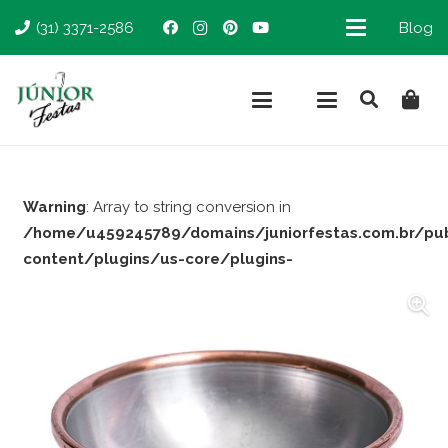
(31) 3371-2586
Blog
Warning
: Array to string conversion in
/home/u459245789/domains/juniorfestas.com.br/pu
content/plugins/us-core/plugins-
support/woocommerce.php
on line
66