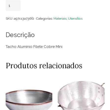
Tacho
Adicionar ao carrinho
Alumínio
Filete
SKU:
a97c13a736f2
Categorias:
Materiais
,
Utensílios
Cobre
Mini
Descrição
quantidade
Tacho Alumínio Filete Cobre Mini
Produtos relacionados