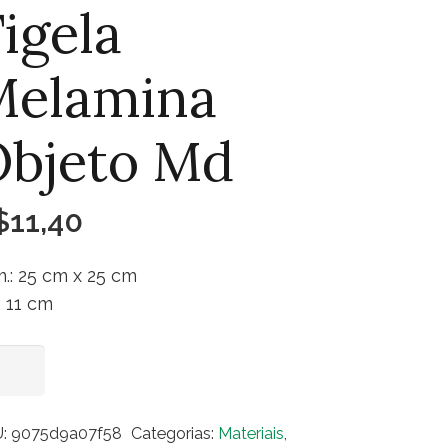
igela
Melamina
Objeto Md
$
11,40
.: 25 cm x 25 cm
.: 11 cm
ela
Adicionar ao carrinho
lamina
eto
U:
9075d9a07f58
Categorias:
Materiais
,