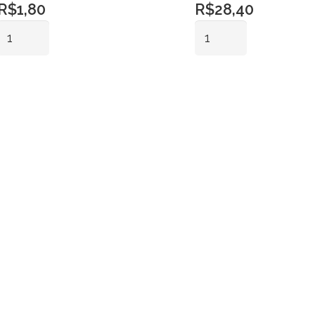
R$
1,80
R$
28,40
Guardanapo
Prato
Jantar
Bolo
Crepe
Porcelana
Adicionar ao
Adicionar ao
Branco
Borda
carrinho
carrinho
quantidade
Quadrado
Gr
quantidade