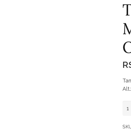
T
R
Tam
Alt
Tig
Me
Obj
SK
Md