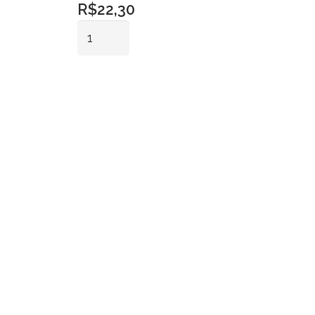
R$
22,30
Gamela
Madeira
Retangular
Adicionar ao
quantidade
carrinho