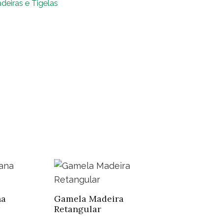
adeiras e Tigelas
ntidade
na
Gamela Madeira
Retangular