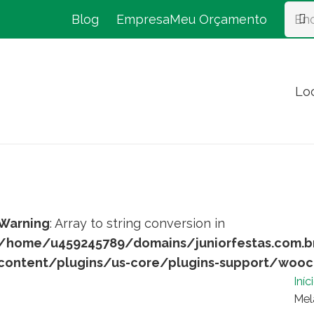
Blog
Empresa
Meu Orçamento
Lo
Warning
: Array to string conversion in
/home/u459245789/domains/juniorfestas.com.b
content/plugins/us-core/plugins-support/woo
Iníc
Mel