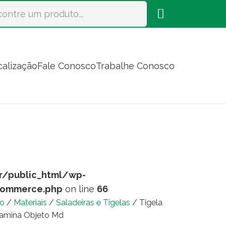
calização
Fale Conosco
Trabalhe Conosco
r/public_html/wp-
commerce.php
on line
66
io
/
Materiais
/
Saladeiras e Tigelas
/ Tigela
amina Objeto Md