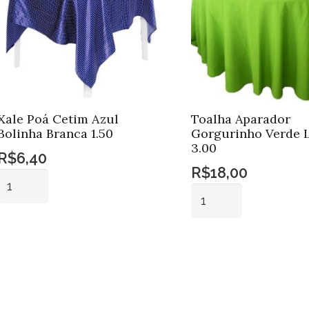
Xale Poá Cetim Azul
Toalha Aparador
Bolinha Branca 1.50
Gorgurinho Verde 
3.00
R$
6,40
R$
18,00
Xale
Toalha
Poá
Aparador
Cetim
Gorgurinho
Adicionar ao
Azul
carrinho
Adicionar ao
Verde
Bolinha
carrinho
Limão
Branca
3.00
1.50
quantidade