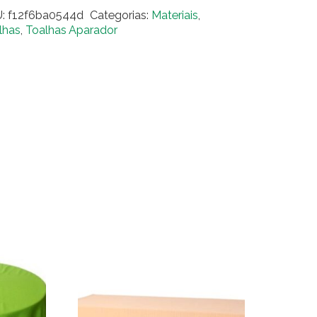
gurinho
U:
f12f6ba0544d
Categorias:
Materiais
,
ra
lhas
,
Toalhas Aparador
0
ntidade