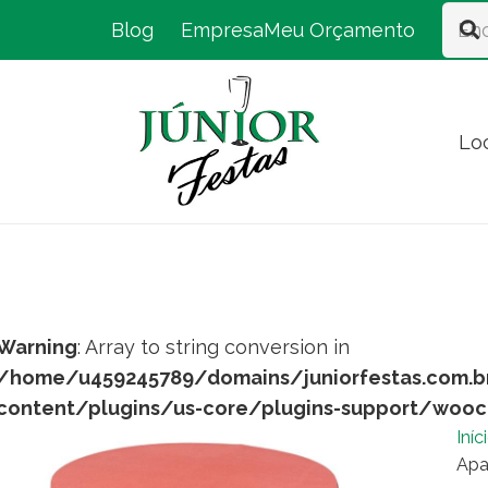
Blog
Empresa
Meu Orçamento
Lo
Warning
: Array to string conversion in
/home/u459245789/domains/juniorfestas.com.b
content/plugins/us-core/plugins-support/woo
Iníc
Apa