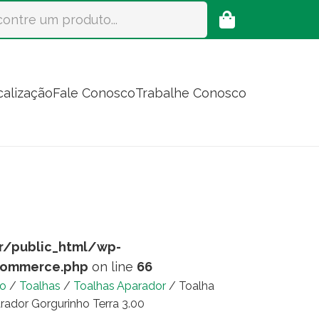
calização
Fale Conosco
Trabalhe Conosco
r/public_html/wp-
commerce.php
on line
66
io
/
Toalhas
/
Toalhas Aparador
/ Toalha
rador Gorgurinho Terra 3.00