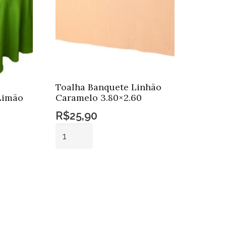
Toalha Banquete Linhão
Limão
Caramelo 3.80×2.60
R$
25,90
Toalha
Banquete
Linhão
Adicionar ao
Caramelo
carrinho
3.80x2.60
quantidade