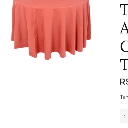
T
T
R
Tam
Toa
Apa