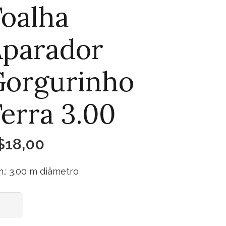
oalha
Aparador
Gorgurinho
erra 3.00
$
18,00
.: 3.00 m diâmetro
lha
Adicionar ao carrinho
rador