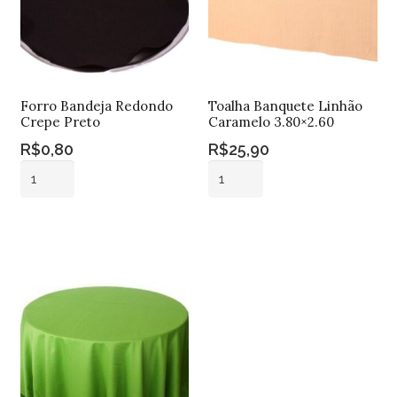
Forro Bandeja Redondo
Toalha Banquete Linhão
Crepe Preto
Caramelo 3.80×2.60
R$
0,80
R$
25,90
Forro
Toalha
Bandeja
Banquete
Redondo
Linhão
Adicionar ao
Adicionar ao
Crepe
Caramelo
carrinho
carrinho
Preto
3.80x2.60
quantidade
quantidade