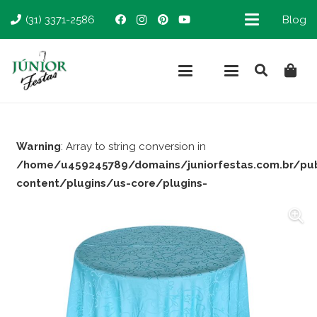
(31) 3371-2586
Blog
Warning
: Array to string conversion in
/home/u459245789/domains/juniorfestas.com.br/pu
content/plugins/us-core/plugins-
support/woocommerce.php
on line
66