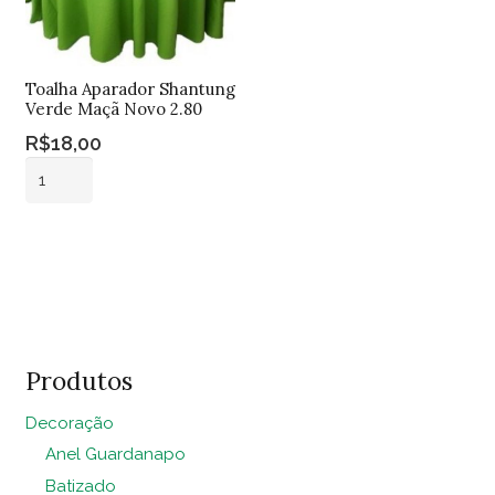
Toalha Aparador Shantung
Verde Maçã Novo 2.80
R$
18,00
Toalha
Aparador
Shantung
Adicionar ao
Verde
carrinho
Maçã
Novo
2.80
quantidade
Produtos
Decoração
Anel Guardanapo
Batizado