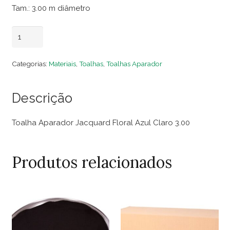
Tam.: 3.00 m diâmetro
Toalha
Adicionar ao carrinho
Aparador
Jacquard
Categorias:
Materiais
,
Toalhas
,
Toalhas Aparador
Floral
Azul
Descrição
Claro
3.00
Toalha Aparador Jacquard Floral Azul Claro 3.00
quantidade
Produtos relacionados