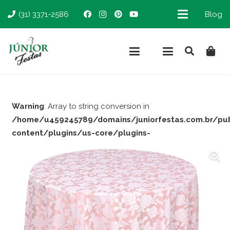
(31) 3371-2586
Blog
Warning
: Array to string conversion in
/home/u459245789/domains/juniorfestas.com.br/pu
content/plugins/us-core/plugins-
support/woocommerce.php
on line
66