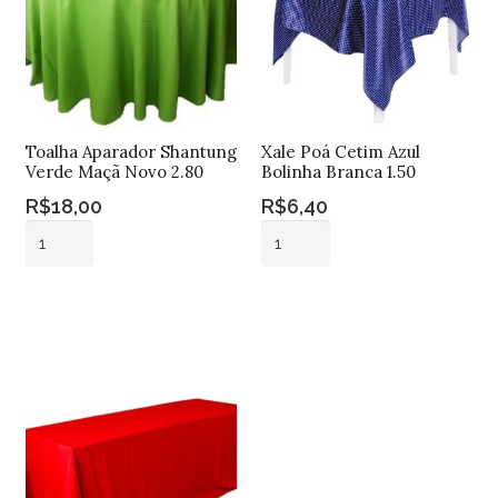
Toalha Aparador Shantung
Xale Poá Cetim Azul
Verde Maçã Novo 2.80
Bolinha Branca 1.50
R$
18,00
R$
6,40
Toalha
Xale
Aparador
Poá
Shantung
Cetim
Adicionar ao
Adicionar ao
Verde
Azul
carrinho
carrinho
Maçã
Bolinha
Novo
Branca
2.80
1.50
quantidade
quantidade