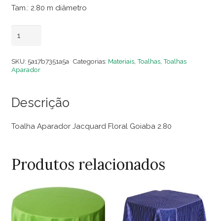
Tam.: 2.80 m diâmetro
Toalha
Adicionar ao carrinho
Aparador
Jacquard
SKU:
5a17b7351a5a
Categorias:
Materiais
,
Toalhas
,
Toalhas
Floral
Aparador
Goiaba
2.80
Descrição
quantidade
Toalha Aparador Jacquard Floral Goiaba 2.80
Produtos relacionados