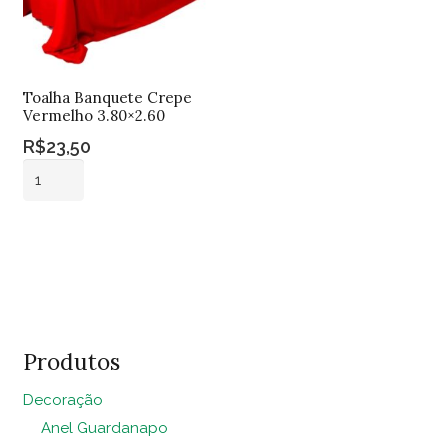
Toalha Banquete Crepe
Vermelho 3.80×2.60
R$
23,50
Toalha
Banquete
Crepe
Adicionar ao
Vermelho
carrinho
3.80x2.60
quantidade
Produtos
Decoração
Anel Guardanapo