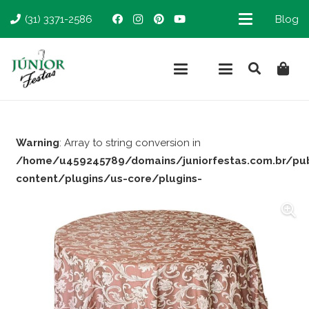
(31) 3371-2586
Blog
Warning
: Array to string conversion in
/home/u459245789/domains/juniorfestas.com.br/pu
content/plugins/us-core/plugins-
support/woocommerce.php
on line
66