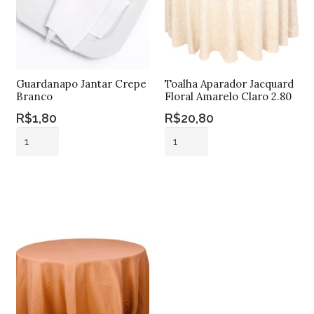
Guardanapo Jantar Crepe
Toalha Aparador Jacquard
Branco
Floral Amarelo Claro 2.80
R$
1,80
R$
20,80
Guardanapo
Toalha
Jantar
Aparador
Crepe
Jacquard
Adicionar ao
Adicionar ao
Branco
Floral
carrinho
carrinho
quantidade
Amarelo
Claro
2.80
quantidade