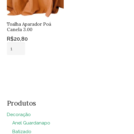
Toalha Aparador Poá
Canela 3.00
R$
20,80
Toalha
Aparador
Poá
Adicionar ao
Canela
carrinho
3.00
quantidade
Produtos
Decoração
Anel Guardanapo
Batizado