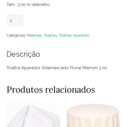
Tam.: 3.00 m diâmetro
Toalha
Adicionar ao carrinho
Aparador
Adamascado
Categorias:
Materiais
,
Toalhas
,
Toalhas Aparador
Floral
Marrom
Descrição
3.00
quantidade
Toalha Aparador Adamascado Floral Marrom 3.00
Produtos relacionados