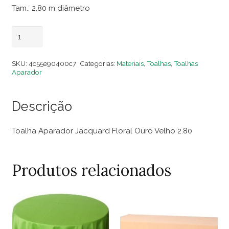
Tam.: 2.80 m diâmetro
Toalha
Adicionar ao carrinho
Aparador
Jacquard
SKU:
4c55e90400c7
Categorias:
Materiais
,
Toalhas
,
Toalhas
Floral
Aparador
Ouro
Velho
Descrição
2.80
quantidade
Toalha Aparador Jacquard Floral Ouro Velho 2.80
Produtos relacionados