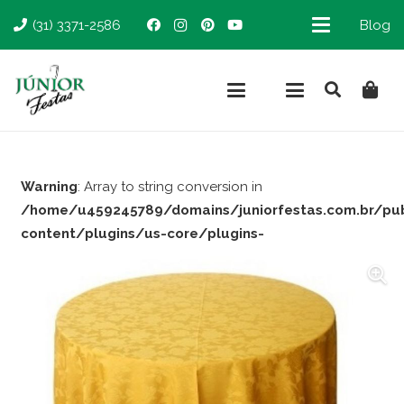
(31) 3371-2586
Blog
Warning
: Array to string conversion in
/home/u459245789/domains/juniorfestas.com.br/pu
content/plugins/us-core/plugins-
support/woocommerce.php
on line
66