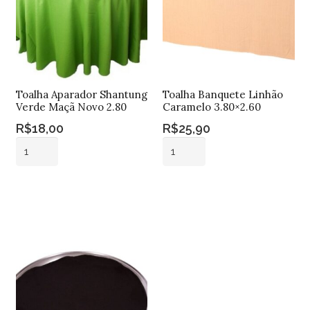
Toalha Aparador Shantung
Toalha Banquete Linhão
Verde Maçã Novo 2.80
Caramelo 3.80×2.60
R$
18,00
R$
25,90
Toalha
Toalha
Aparador
Banquete
Shantung
Linhão
Adicionar ao
Adicionar ao
Verde
Caramelo
carrinho
carrinho
Maçã
3.80x2.60
Novo
quantidade
2.80
quantidade