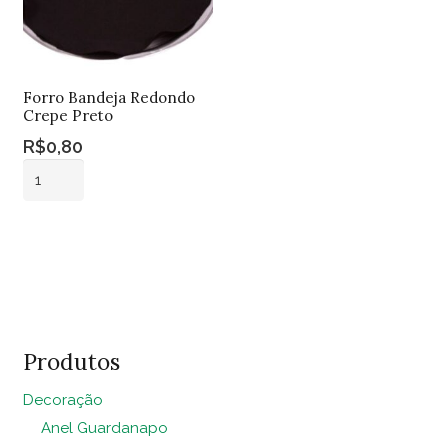
Forro Bandeja Redondo
Crepe Preto
R$
0,80
Forro
Bandeja
Redondo
Adicionar ao
Crepe
carrinho
Preto
quantidade
Produtos
Decoração
Anel Guardanapo