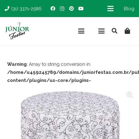
(31) 3371-2586
Blog
Warning
: Array to string conversion in
/home/u459245789/domains/juniorfestas.com.br/pu
content/plugins/us-core/plugins-
support/woocommerce.php
on line
66