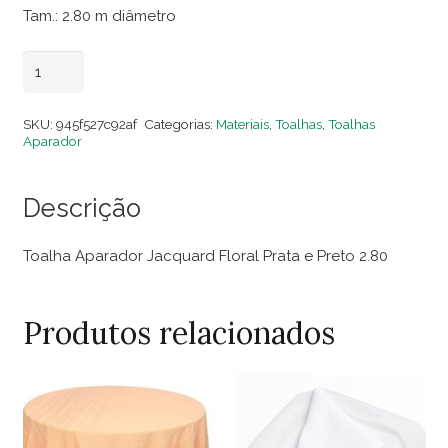
Tam.: 2.80 m diâmetro
Toalha
Adicionar ao carrinho
Aparador
Jacquard
SKU:
945f527c92af
Categorias:
Materiais
,
Toalhas
,
Toalhas
Floral
Aparador
Prata
e
Descrição
Preto
2.80
Toalha Aparador Jacquard Floral Prata e Preto 2.80
quantidade
Produtos relacionados