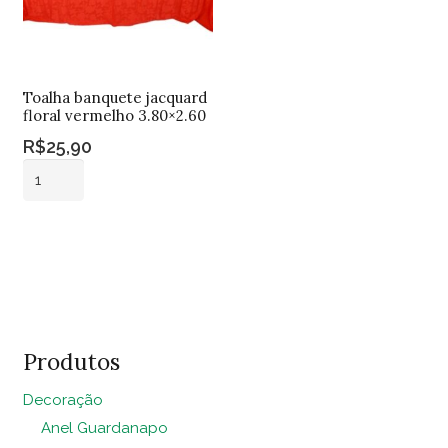
Toalha banquete jacquard
floral vermelho 3.80×2.60
R$
25,90
Toalha
banquete
jacquard
Adicionar ao
floral
carrinho
vermelho
3.80x2.60
quantidade
Produtos
Decoração
Anel Guardanapo