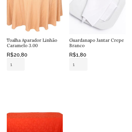
Toalha Aparador Linhão
Guardanapo Jantar Crepe
Caramelo 3.00
Branco
R$
20,80
R$
1,80
Toalha
Guardanapo
Aparador
Jantar
Linhão
Crepe
Adicionar ao
Adicionar ao
Caramelo
Branco
carrinho
carrinho
3.00
quantidade
quantidade