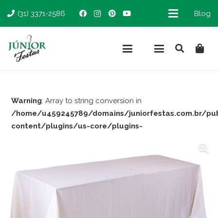
(31) 3371-2586
Blog
Warning
: Array to string conversion in
/home/u459245789/domains/juniorfestas.com.br/pu
content/plugins/us-core/plugins-
support/woocommerce.php
on line
66