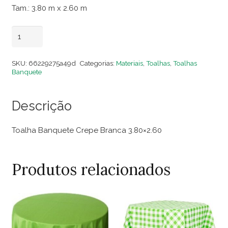
Tam.: 3.80 m x 2.60 m
Toalha
Adicionar ao carrinho
Banquete
Crepe
SKU:
66229275a49d
Categorias:
Materiais
,
Toalhas
,
Toalhas
Branca
Banquete
3.80x2.60
quantidade
Descrição
Toalha Banquete Crepe Branca 3.80×2.60
Produtos relacionados