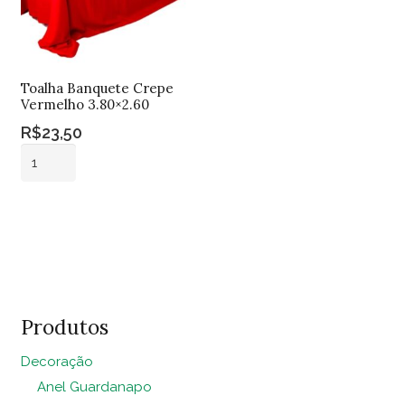
Toalha Banquete Crepe
Vermelho 3.80×2.60
R$
23,50
Toalha
Banquete
Crepe
Adicionar ao
Vermelho
carrinho
3.80x2.60
quantidade
Produtos
Decoração
Anel Guardanapo