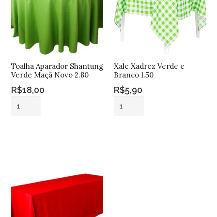
Toalha Aparador Shantung
Xale Xadrez Verde e
Verde Maçã Novo 2.80
Branco 1.50
R$
18,00
R$
5,90
Toalha
Xale
Aparador
Xadrez
Shantung
Verde
Adicionar ao
Adicionar ao
Verde
e
carrinho
carrinho
Maçã
Branco
Novo
1.50
2.80
quantidade
quantidade