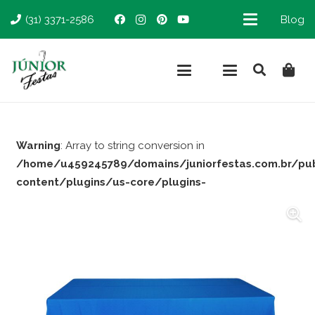
(31) 3371-2586
Blog
Warning
: Array to string conversion in
/home/u459245789/domains/juniorfestas.com.br/pu
content/plugins/us-core/plugins-
support/woocommerce.php
on line
66