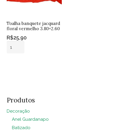
Toalha banquete jacquard
floral vermelho 3.80×2.60
R$
25,90
Toalha
banquete
jacquard
Adicionar ao
floral
carrinho
vermelho
3.80x2.60
quantidade
Produtos
Decoração
Anel Guardanapo
Batizado