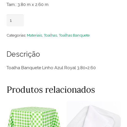
Tam.: 3.80 m x 2.60 m
Toalha
Adicionar ao carrinho
Banquete
Linho
Categorias:
Materiais
,
Toalhas
,
Toalhas Banquete
Azul
Royal
Descrição
3.80x2.60
quantidade
Toalha Banquete Linho Azul Royal 3.80×2.60
Produtos relacionados