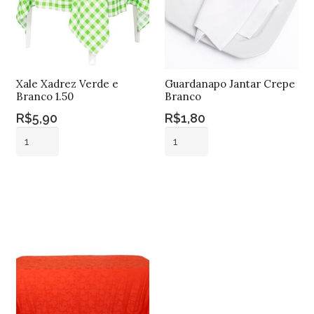
Xale Xadrez Verde e
Guardanapo Jantar Crepe
Branco 1.50
Branco
R$
5,90
R$
1,80
Xale
Guardanapo
Xadrez
Jantar
Verde
Crepe
Adicionar ao
Adicionar ao
e
Branco
carrinho
carrinho
Branco
quantidade
1.50
quantidade